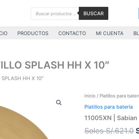
Búsqueda
BUSCAR
de
productos
CIO
PRODUCTOS
CONTACTO
MI CUENTA
B
TILLO SPLASH HH X 10″
O SPLASH HH X 10″
11005XN
Inicio
/
Platillos para bater
E
|
Platillos para batería
Sabian
|
11005XN | Sabian
PLATILLO
o
SPLASH
Soles S/.
621.0
HH
e
X