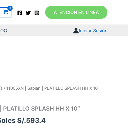
ATENCIÓN EN LINEA
LOG
Iniciar Sesión
ía
/ 11005XN | Sabian | PLATILLO SPLASH HH X 10″
l
El
precio
precio
 | PLATILLO SPLASH HH X 10″
riginal
actual
Soles S/.
593.4
ra:
es: