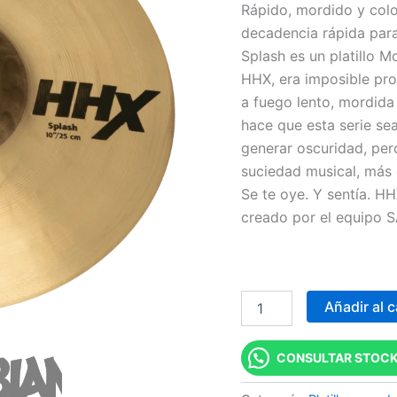
Rápido, mordido y colo
10"
decadencia rápida par
cantidad
S
Splash es un platillo 
HHX, era imposible proy
a fuego lento, mordid
hace que esta serie sea
generar oscuridad, per
suciedad musical, más d
Se te oye. Y sentía. H
creado por el equipo S
Añadir al c
CONSULTAR STOCK