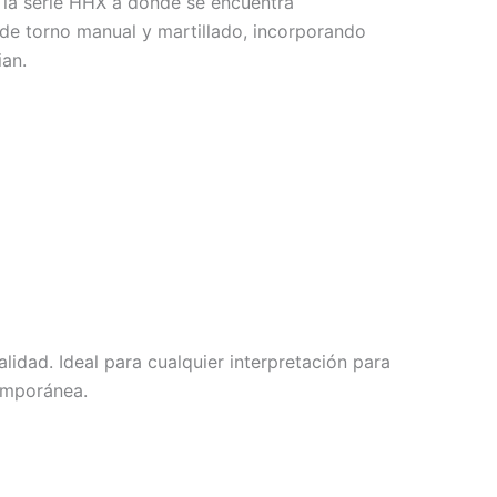
a la serie HHX a donde se encuentra
de torno manual y martillado, incorporando
an.
idad. Ideal para cualquier interpretación para
temporánea.