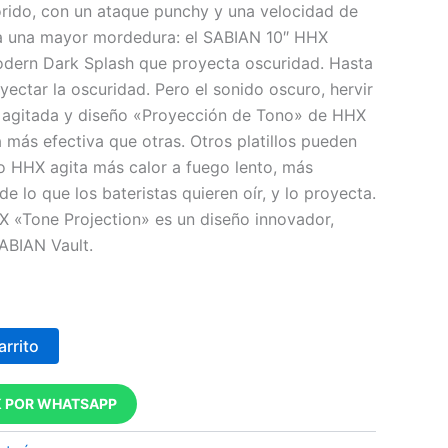
rido, con un ataque punchy y una velocidad de
Soles
Soles
a una mayor mordedura: el SABIAN 10″ HHX
/.621.0.
S/.593.4.
Modern Dark Splash que proyecta oscuridad. Hasta
ectar la oscuridad. Pero el sonido oscuro, hervir
a agitada y diseño «Proyección de Tono» de HHX
 más efectiva que otras. Otros platillos pueden
o HHX agita más calor a fuego lento, más
e lo que los bateristas quieren oír, y lo proyecta.
HX «Tone Projection» es un diseño innovador,
ABIAN Vault.
arrito
 POR WHATSAPP