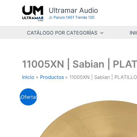
Ir
Ultramar Audio
al
Jr. Paruro 1401 Tienda 120
contenido
CATÁLOGO POR CATEGORÍAS
INI
11005XN | Sabian | PLA
Inicio
Productos
11005XN | Sabian | PLATILL
¡Oferta!