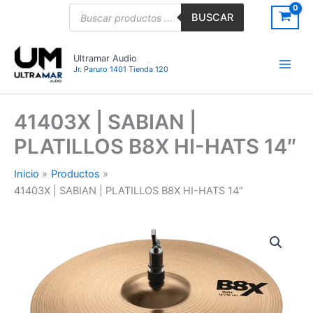
Ir
Búsqueda
BUSCAR
de
al
productos
contenido
Ultramar Audio
Jr. Paruro 1401 Tienda 120
41403X | SABIAN |
PLATILLOS B8X HI-HATS 14″
Inicio
Productos
41403X | SABIAN | PLATILLOS B8X HI-HATS 14″
41403X
|
SABIAN
|
PLATILLOS
B8X
HI-