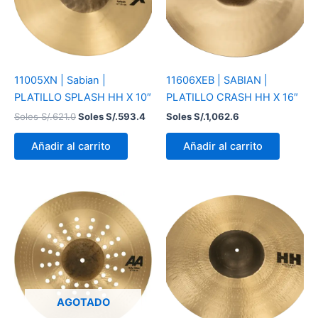
11005XN | Sabian |
11606XEB | SABIAN |
PLATILLO SPLASH HH X 10″
PLATILLO CRASH HH X 16″
Soles S/.
621.0
Soles S/.
593.4
Soles S/.
1,062.6
Añadir al carrito
Añadir al carrito
AGOTADO