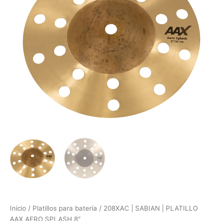
AAX
AERO
SPLASH
8"
cantidad
Inicio
/
Platillos para batería
/ 208XAC | SABIAN | PLATILLO
AAX AERO SPLASH 8″