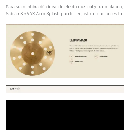
Para su combinación ideal de efecto musical y ruido blanco,
Sabian 8 «AAX Aero Splash puede ser justo lo que necesita.