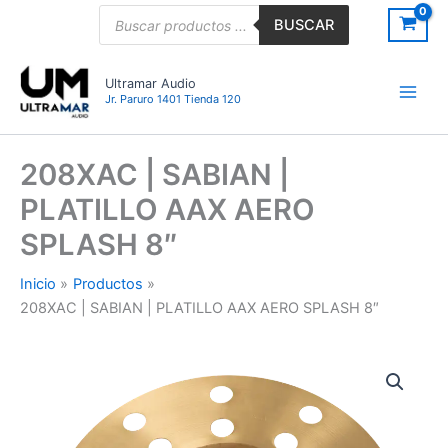
Ir
Búsqueda
BUSCAR
de
al
productos
contenido
Ultramar Audio
Jr. Paruro 1401 Tienda 120
208XAC | SABIAN |
PLATILLO AAX AERO
SPLASH 8″
Inicio
Productos
208XAC | SABIAN | PLATILLO AAX AERO SPLASH 8″
208XAC
|
SABIAN
|
PLATILLO