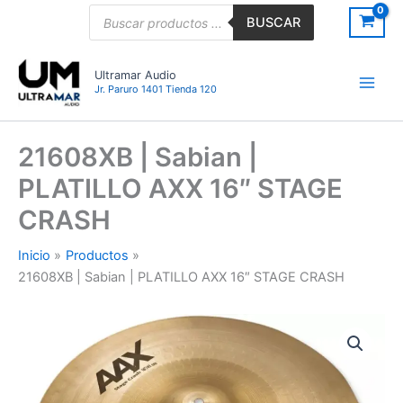
Ir
Búsqueda
BUSCAR
de
al
productos
contenido
Ultramar Audio
Jr. Paruro 1401 Tienda 120
21608XB | Sabian |
PLATILLO AXX 16″ STAGE
CRASH
Inicio
Productos
21608XB | Sabian | PLATILLO AXX 16″ STAGE CRASH
21608XB
|
Sabian
|
PLATILLO