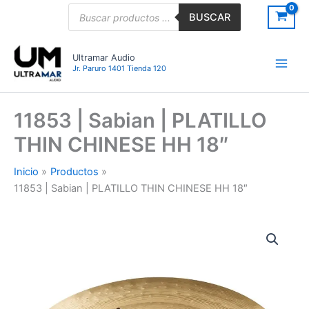
Ir
Búsqueda
BUSCAR
de
al
productos
contenido
Ultramar Audio
Jr. Paruro 1401 Tienda 120
11853 | Sabian | PLATILLO
THIN CHINESE HH 18″
Inicio
Productos
11853 | Sabian | PLATILLO THIN CHINESE HH 18″
11853
|
Sabian
|
PLATILLO
THIN
CHINESE