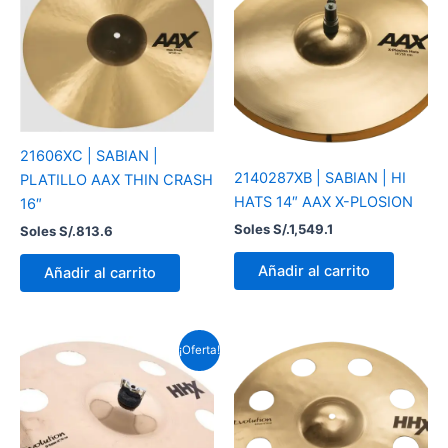
21606XC | SABIAN |
2140287XB | SABIAN | HI
PLATILLO AAX THIN CRASH
HATS 14″ AAX X-PLOSION
16″
Soles S/.
1,549.1
Soles S/.
813.6
Añadir al carrito
Añadir al carrito
El
El
¡Oferta!
precio
precio
original
actual
era:
es:
Soles
Soles
S/.897.0.
S/.810.8.