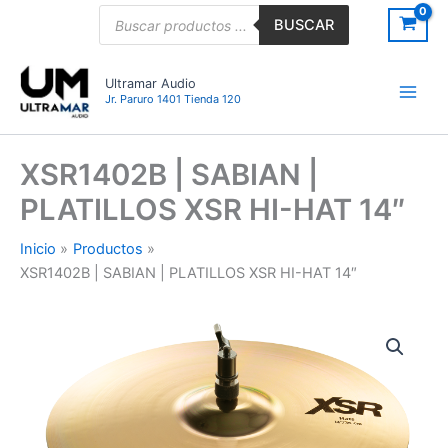
Ir
Búsqueda
BUSCAR
de
al
productos
contenido
Ultramar Audio
Jr. Paruro 1401 Tienda 120
XSR1402B | SABIAN |
PLATILLOS XSR HI-HAT 14″
Inicio
Productos
XSR1402B | SABIAN | PLATILLOS XSR HI-HAT 14″
XSR1402B
|
SABIAN
|
PLATILLOS
XSR
HI-