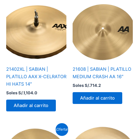
21402XL | SABIAN |
21608 | SABIAN | PLATILLO
PLATILLO AAX X-CELRATOR
MEDIUM CRASH AA 16″
HI HATS 14″
Soles S/.
714.2
Soles S/.
1,104.0
Añadir al carrito
Añadir al carrito
El
El
¡Oferta!
precio
precio
original
actual