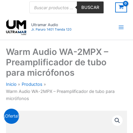
Ir
Búsqueda
BUSCAR
de
al
productos
contenido
Ultramar Audio
Jr. Paruro 1401 Tienda 120
Warm Audio WA-2MPX –
Preamplificador de tubo
para micrófonos
Inicio
Productos
Warm Audio WA-2MPX – Preamplificador de tubo para
micrófonos
Warm
El
El
¡Oferta!
Audio
WA-
precio
precio
2MPX