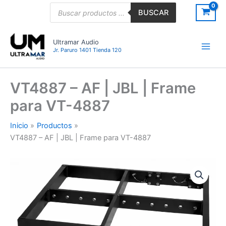
Ir
Búsqueda
BUSCAR
de
al
productos
contenido
Ultramar Audio
Jr. Paruro 1401 Tienda 120
VT4887 – AF | JBL | Frame
para VT-4887
Inicio
Productos
VT4887 – AF | JBL | Frame para VT-4887
VT4887
–
AF
|
JBL
|
Frame