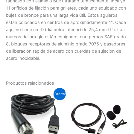
fabricado con aluminio 6061 tratado térmicamente. Incluye
11 orificios de fijación para grilletes, cada uno equipado con
bujes de bronce para una larga vida útil. Estos agujeros
están colocados en centros de aproximadamente 4″. Cada
agujero tiene un ID (diámetro interior) de 25,4 mm (1″). Los
marcos del arreglo están equipados con pernos SAE grado
8, bloques receptores de aluminio grado 7075 y pasadores
de liberación rápida de acero con cuerdas de sujeción de
acero inoxidable.
Productos relacionados
El
El
¡Oferta!
precio
precio
original
actual
era:
es:
Soles
Soles
S/.124.2.
S/.107.0.