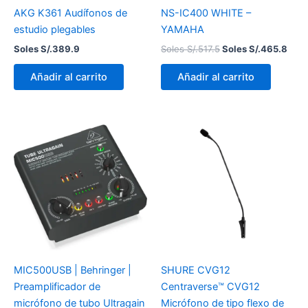
AKG K361 Audífonos de
NS-IC400 WHITE –
estudio plegables
YAMAHA
Soles S/.
389.9
Soles S/.
517.5
Soles S/.
465.8
Añadir al carrito
Añadir al carrito
MIC500USB | Behringer |
SHURE CVG12
Preamplificador de
Centraverse™ CVG12
micrófono de tubo Ultragain
Micrófono de tipo flexo de