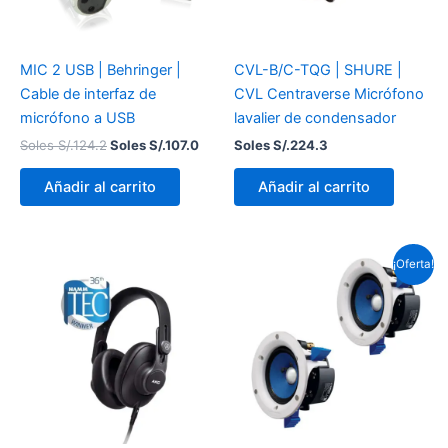
MIC 2 USB | Behringer |
CVL-B/C-TQG | SHURE |
Cable de interfaz de
CVL Centraverse Micrófono
micrófono a USB
lavalier de condensador
Soles S/.
124.2
Soles S/.
107.0
Soles S/.
224.3
Añadir al carrito
Añadir al carrito
El
El
¡Oferta!
precio
prec
original
actu
era:
es:
Soles
Sole
S/.517.5.
S/.4