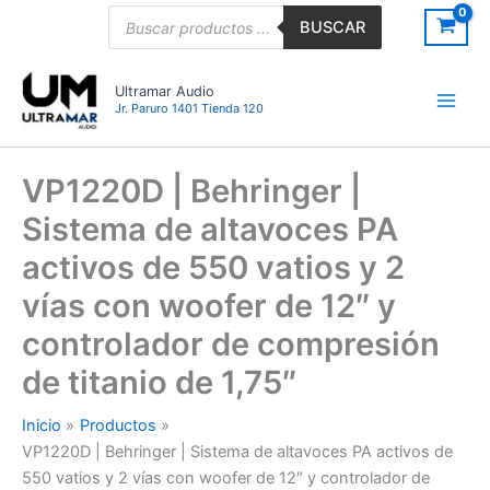
Ir
Búsqueda
BUSCAR
de
al
productos
contenido
Ultramar Audio
Jr. Paruro 1401 Tienda 120
VP1220D | Behringer |
Sistema de altavoces PA
activos de 550 vatios y 2
vías con woofer de 12″ y
controlador de compresión
de titanio de 1,75″
Inicio
Productos
VP1220D | Behringer | Sistema de altavoces PA activos de
550 vatios y 2 vías con woofer de 12″ y controlador de