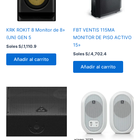
KRK ROKIT 8 Monitor de 8»
FBT VENTIS 115MA
(UN) GEN 5
MONITOR DE PISO ACTIVO
15»
Soles S/.
1,110.9
Soles S/.
4,702.4
Añadir al carrito
Añadir al carrito