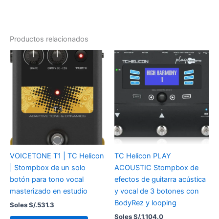
Productos relacionados
VOICETONE T1 | TC Helicon
TC Helicon PLAY
| Stompbox de un solo
ACOUSTIC Stompbox de
botón para tono vocal
efectos de guitarra acústica
masterizado en estudio
y vocal de 3 botones con
BodyRez y looping
Soles S/.
531.3
Soles S/.
1,104.0