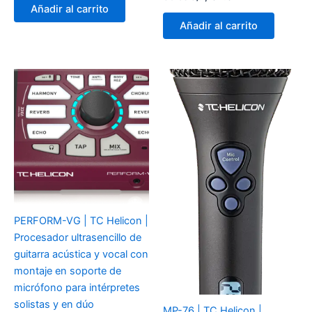
Añadir al carrito
Añadir al carrito
PERFORM-VG | TC Helicon |
Procesador ultrasencillo de
guitarra acústica y vocal con
montaje en soporte de
micrófono para intérpretes
solistas y en dúo
MP-76 | TC Helicon |