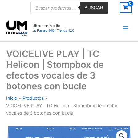
Ir
Búsqueda
BUSCAR
de
al
productos
contenido
Ultramar Audio
Jr. Paruro 1401 Tienda 120
VOICELIVE PLAY | TC
Helicon | Stompbox de
efectos vocales de 3
botones con bucle
Inicio
Productos
VOICELIVE PLAY | TC Helicon | Stompbox de efectos
vocales de 3 botones con bucle
VOICELIVE
PLAY