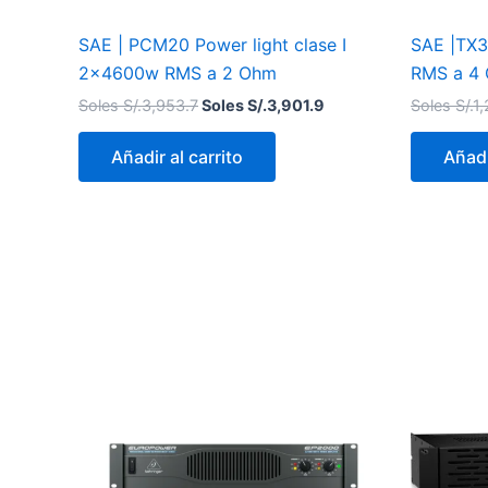
SAE | PCM20 Power light clase I
SAE |TX3
2x4600w RMS a 2 Ohm
RMS a 4
Soles S/.
3,953.7
Soles S/.
3,901.9
Soles S/.
1
Añadir al carrito
Añadi