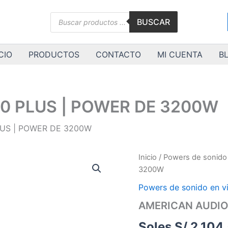
Búsqueda
BUSCAR
de
productos
CIO
PRODUCTOS
CONTACTO
MI CUENTA
B
0 PLUS | POWER DE 3200W
US | POWER DE 3200W
Inicio
/
Powers de sonido 
3200W
Powers de sonido en v
AMERICAN AUDIO
Soles S/.
2,104