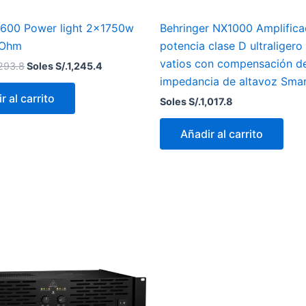
600 Power light 2x1750w
Behringer NX1000 Amplifica
 Ohm
potencia clase D ultraligero
vatios con compensación d
,293.8
Soles S/.
1,245.4
impedancia de altavoz Sma
r al carrito
Soles S/.
1,017.8
Añadir al carrito