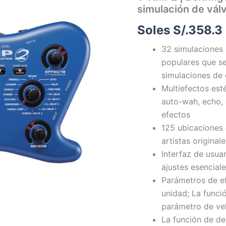
simulación de vál
de
guitarra
Soles S/.
358.3
virtual
con
32 simulaciones 
simulación
de
populares que se
válvulas
simulaciones de 
y
Multiefectos esté
procesador
multiefectos
auto-wah, echo,
cantidad
efectos
125 ubicaciones
artistas originale
Interfaz de usuar
ajustes esencial
Parámetros de ef
unidad; La funci
parámetro de vel
La función de de