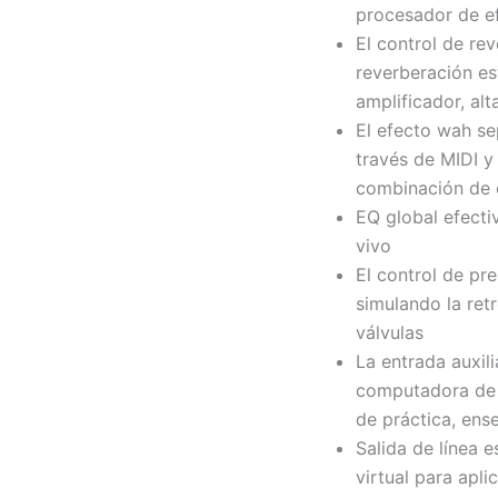
procesador de ef
El control de re
reverberación es
amplificador, al
El efecto wah s
través de MIDI y
combinación de 
EQ global efect
vivo
El control de pre
simulando la ret
válvulas
La entrada auxili
computadora de 
de práctica, ens
Salida de línea 
virtual para apl