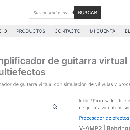
Búsqueda
BUSCAR
de
productos
CIO
PRODUCTOS
CONTACTO
MI CUENTA
B
lificador de guitarra virtual
ultiefectos
cador de guitarra virtual con simulación de válvulas y pro
V-
Inicio
/
Procesador de efe
AMP2
de guitarra virtual con s
|
Behringer
Procesador de efectos 
|
V-AMP2 | Behringer
Amplificador