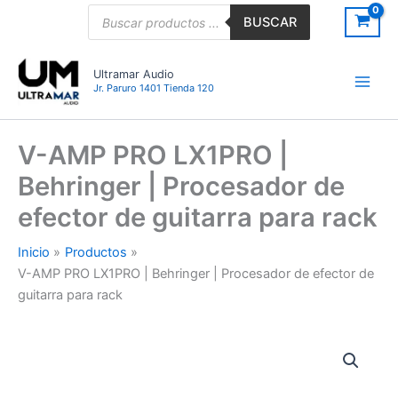
Ir
Búsqueda
BUSCAR
de
al
productos
contenido
Ultramar Audio
Jr. Paruro 1401 Tienda 120
V-AMP PRO LX1PRO |
Behringer | Procesador de
efector de guitarra para rack
Inicio
Productos
V-AMP PRO LX1PRO | Behringer | Procesador de efector de
guitarra para rack
V-
AMP
PRO
LX1PRO