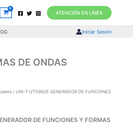
ATENCIÓN EN LINEA
LOG
Iniciar Sesión
MAS DE ONDAS
ulares
/ UNI-T UTG962E GENERADOR DE FUNCIONES
El
El
precio
precio
original
actual
GENERADOR DE FUNCIONES Y FORMAS
era:
es: