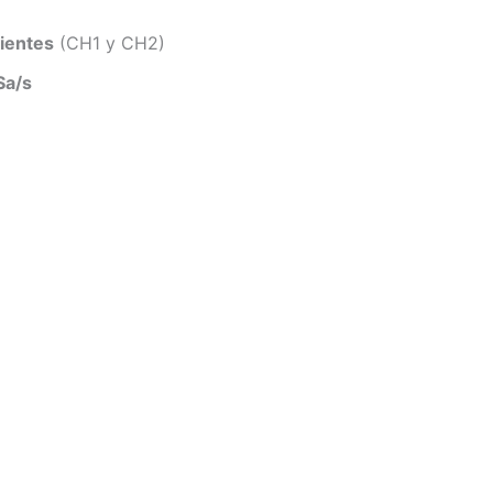
dientes
(CH1 y CH2)
Sa/s