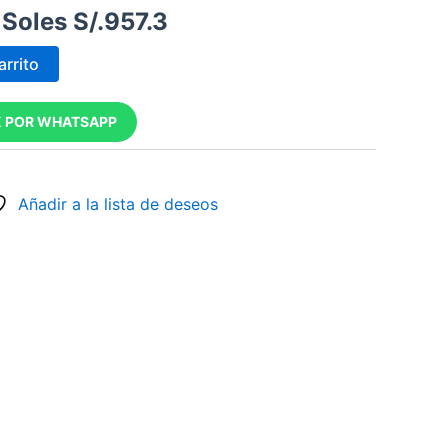
Soles S/.
957.3
Soles
Soles
S/.1,078.1.
S/.957.3.
arrito
 POR WHATSAPP
Añadir a la lista de deseos