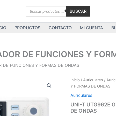
Búsqueda
BUSCAR
de
productos
CIO
PRODUCTOS
CONTACTO
MI CUENTA
B
ADOR DE FUNCIONES Y FOR
R DE FUNCIONES Y FORMAS DE ONDAS
UNI-
Inicio
/
Auriculares
/
Auric
T
Y FORMAS DE ONDAS
UTG962E
GENERADOR
Auriculares
DE
UNI-T UTG962E 
FUNCIONES
DE ONDAS
Y
FORMAS