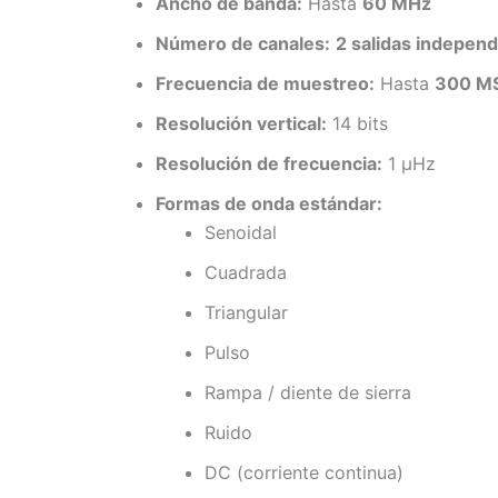
Ancho de banda:
Hasta
60 MHz
Número de canales:
2 salidas indepen
Frecuencia de muestreo:
Hasta
300 M
Resolución vertical:
14 bits
Resolución de frecuencia:
1 μHz
Formas de onda estándar:
Senoidal
Cuadrada
Triangular
Pulso
Rampa / diente de sierra
Ruido
DC (corriente continua)