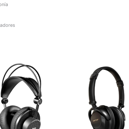
onía
ladores