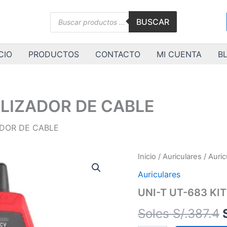
Búsqueda
BUSCAR
de
productos
CIO
PRODUCTOS
CONTACTO
MI CUENTA
B
ALIZADOR DE CABLE
ADOR DE CABLE
UNI-
Inicio
/
Auriculares
/
Auric
T
Auriculares
UT-
683
UNI-T UT-683 KI
KIT
LOCALIZADOR
Soles S/.
387.4
DE
CABLE