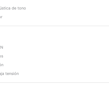
ústica de tono
or
AN
os
ón
ja tensión