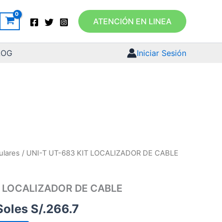
ATENCIÓN EN LINEA
LOG
Iniciar Sesión
ulares
/ UNI-T UT-683 KIT LOCALIZADOR DE CABLE
El
El
precio
precio
T LOCALIZADOR DE CABLE
original
actual
Soles S/.
266.7
era:
es: