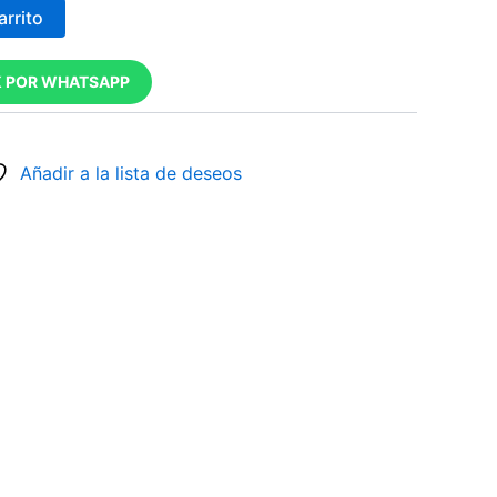
arrito
Soles
Soles
S/.387.4.
S/.266.7.
 POR WHATSAPP
Añadir a la lista de deseos