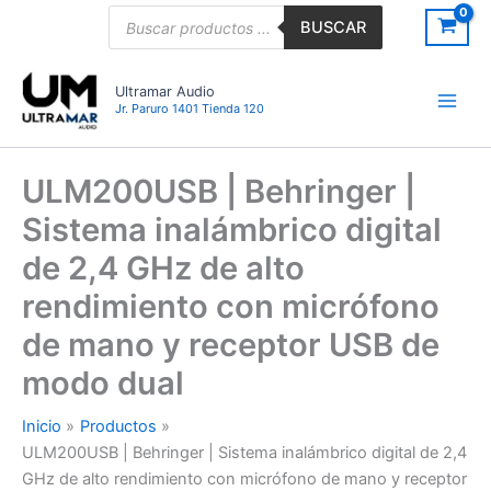
Ir
Búsqueda
BUSCAR
de
al
productos
contenido
Ultramar Audio
Jr. Paruro 1401 Tienda 120
ULM200USB | Behringer |
Sistema inalámbrico digital
de 2,4 GHz de alto
rendimiento con micrófono
de mano y receptor USB de
modo dual
Inicio
Productos
ULM200USB | Behringer | Sistema inalámbrico digital de 2,4
GHz de alto rendimiento con micrófono de mano y receptor