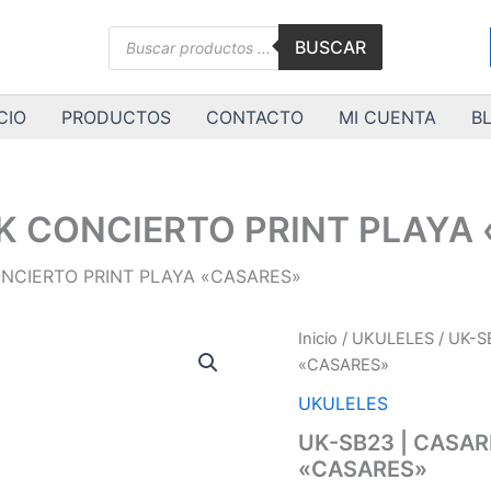
Búsqueda
BUSCAR
de
productos
CIO
PRODUCTOS
CONTACTO
MI CUENTA
B
UK CONCIERTO PRINT PLAYA
ONCIERTO PRINT PLAYA «CASARES»
UK-
Inicio
/
UKULELES
/ UK-S
SB23
«CASARES»
|
CASARES
UKULELES
|
UK-SB23 | CASAR
UK
«CASARES»
CONCIERTO
PRINT