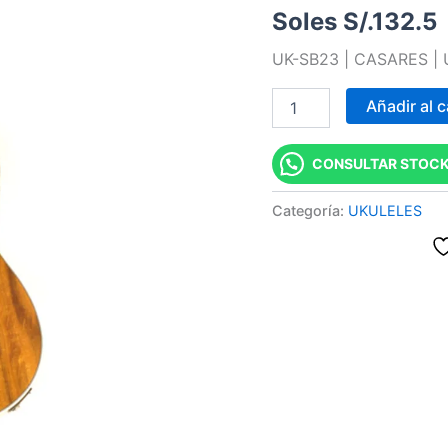
Soles S/.
132.5
PLAYA
"CASARES"
UK-SB23 | CASARES |
cantidad
Añadir al c
CONSULTAR STOCK
Categoría:
UKULELES