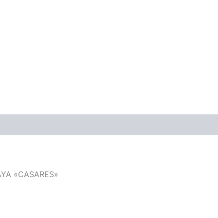
ones (0)
LAYA «CASARES»