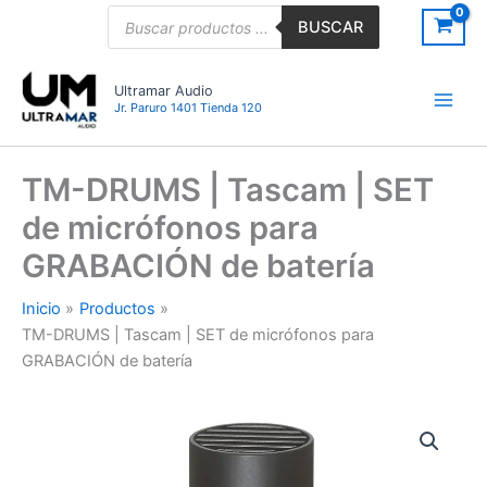
Ir
Búsqueda
BUSCAR
de
al
productos
contenido
Ultramar Audio
Jr. Paruro 1401 Tienda 120
TM-DRUMS | Tascam | SET
de micrófonos para
GRABACIÓN de batería
Inicio
Productos
TM-DRUMS | Tascam | SET de micrófonos para
GRABACIÓN de batería
TM-
DRUMS
|
Tascam