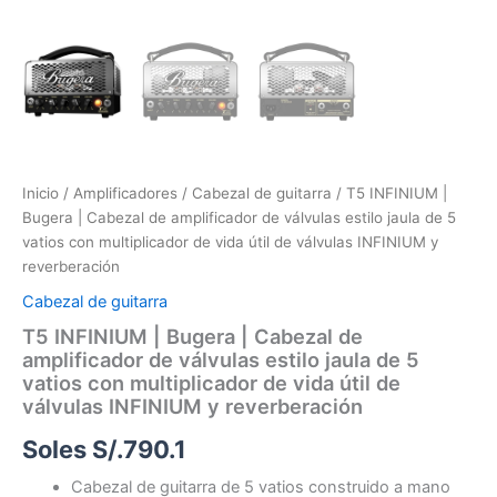
de
válvulas
INFINIUM
y
reverberación
cantidad
Inicio
/
Amplificadores
/
Cabezal de guitarra
/ T5 INFINIUM |
Bugera | Cabezal de amplificador de válvulas estilo jaula de 5
vatios con multiplicador de vida útil de válvulas INFINIUM y
reverberación
Cabezal de guitarra
T5 INFINIUM | Bugera | Cabezal de
amplificador de válvulas estilo jaula de 5
vatios con multiplicador de vida útil de
válvulas INFINIUM y reverberación
Soles S/.
790.1
Cabezal de guitarra de 5 vatios construido a mano