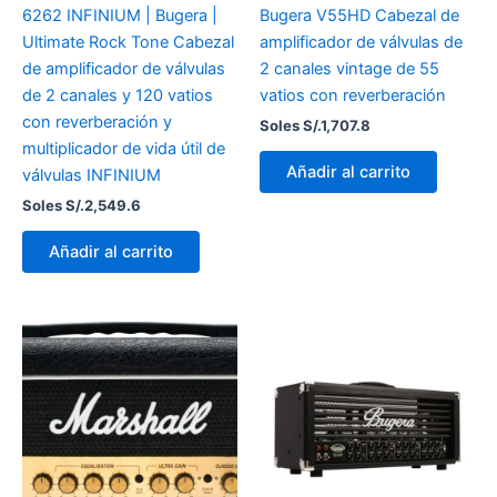
6262 INFINIUM | Bugera |
Bugera V55HD Cabezal de
Ultimate Rock Tone Cabezal
amplificador de válvulas de
de amplificador de válvulas
2 canales vintage de 55
de 2 canales y 120 vatios
vatios con reverberación
con reverberación y
Soles S/.
1,707.8
multiplicador de vida útil de
Añadir al carrito
válvulas INFINIUM
Soles S/.
2,549.6
Añadir al carrito