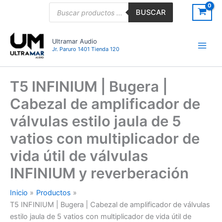
Ir
Búsqueda
BUSCAR
de
al
productos
contenido
Ultramar Audio
Jr. Paruro 1401 Tienda 120
T5 INFINIUM | Bugera |
Cabezal de amplificador de
válvulas estilo jaula de 5
vatios con multiplicador de
vida útil de válvulas
INFINIUM y reverberación
Inicio
Productos
T5 INFINIUM | Bugera | Cabezal de amplificador de válvulas
estilo jaula de 5 vatios con multiplicador de vida útil de