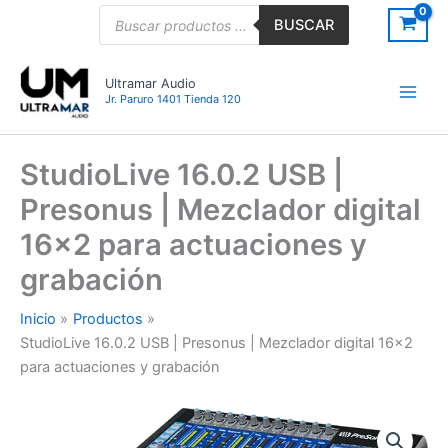
Ir
Búsqueda
BUSCAR
de
al
productos
contenido
Ultramar Audio
Jr. Paruro 1401 Tienda 120
StudioLive 16.0.2 USB |
Presonus | Mezclador digital
16×2 para actuaciones y
grabación
Inicio
Productos
StudioLive 16.0.2 USB | Presonus | Mezclador digital 16×2
para actuaciones y grabación
StudioLive
16.0.2