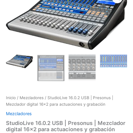
USB
|
Presonus
|
Mezclador
digital
16x2
para
actuaciones
y
grabación
cantidad
Inicio
/
Mezcladores
/ StudioLive 16.0.2 USB | Presonus |
Mezclador digital 16×2 para actuaciones y grabación
Mezcladores
StudioLive 16.0.2 USB | Presonus | Mezclador
digital 16×2 para actuaciones y grabación