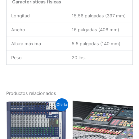
Características físicas
Longitud
15.56 pulgadas (397 mm)
Ancho
16 pulgadas (406 mm)
Altura máxima
5.5 pulgadas (140 mm)
Peso
20 lbs.
Productos relacionados
El
El
¡Oferta!
precio
precio
original
actual
era:
es:
Soles
Soles
S/.3,446.6.
S/.3,420.1.