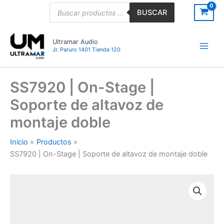
Ir
Búsqueda
BUSCAR
de
al
productos
contenido
Ultramar Audio
Jr. Paruro 1401 Tienda 120
SS7920 | On-Stage |
Soporte de altavoz de
montaje doble
Inicio
Productos
SS7920 | On-Stage | Soporte de altavoz de montaje doble
SS7920
|
On-
Stage
|