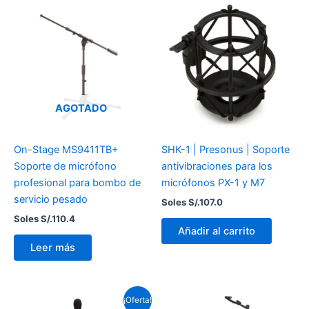
AGOTADO
On-Stage MS9411TB+
SHK-1 | Presonus | Soporte
Soporte de micrófono
antivibraciones para los
profesional para bombo de
micrófonos PX-1 y M7
servicio pesado
Soles S/.
107.0
Soles S/.
110.4
Añadir al carrito
Leer más
El
El
¡Oferta!
precio
precio