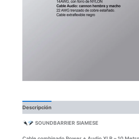
Descripción
Información adicional
Valoraci
SOUNDBARRIER SIAMESE
Cable combinado Power + Audio XLR – 10 Metr