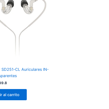
r SD251-CL Auriculares IN-
sparentes
89.8
r al carrito