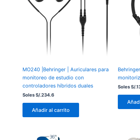
MO240 |Behringer | Auriculares para
Behringe
monitoreo de estudio con
monitori
controladores híbridos duales
Soles S/.
1
Soles S/.
234.6
Añadi
Añadir al carrito