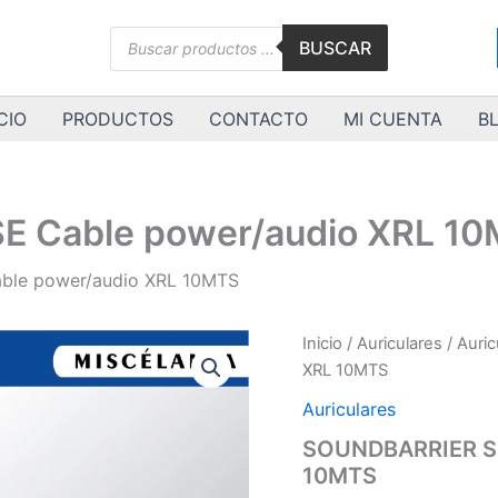
Búsqueda
BUSCAR
de
productos
CIO
PRODUCTOS
CONTACTO
MI CUENTA
B
 Cable power/audio XRL 1
le power/audio XRL 10MTS
SOUNDBARRIER
Inicio
/
Auriculares
/
Auric
SIAMESE
XRL 10MTS
Cable
power/audio
Auriculares
XRL
SOUNDBARRIER SI
10MTS
10MTS
cantidad