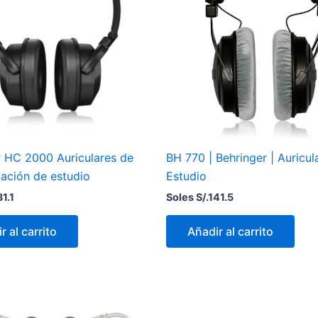
r HC 2000 Auriculares de
BH 770 | Behringer | Auricul
zación de estudio
Estudio
31.1
Soles S/.
141.5
r al carrito
Añadir al carrito