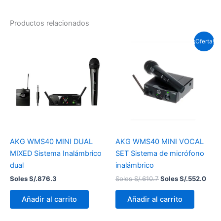
Productos relacionados
El
El
¡Oferta!
precio
prec
original
actu
era:
es:
Soles
Sole
S/.610.7.
S/.5
AKG WMS40 MINI DUAL
AKG WMS40 MINI VOCAL
MIXED Sistema Inalámbrico
SET Sistema de micrófono
dual
inalámbrico
Soles S/.
876.3
Soles S/.
610.7
Soles S/.
552.0
Añadir al carrito
Añadir al carrito