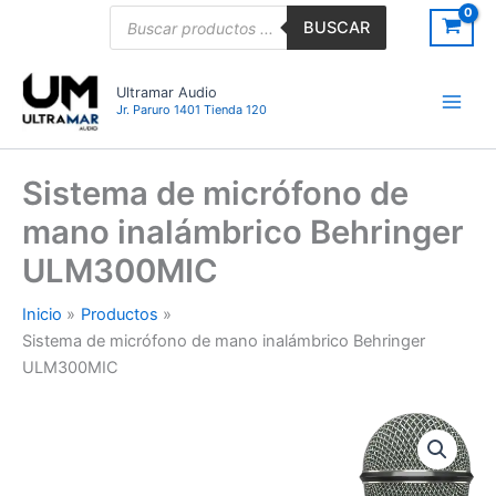
Ir
Búsqueda
BUSCAR
de
al
productos
contenido
Ultramar Audio
Jr. Paruro 1401 Tienda 120
Sistema de micrófono de
mano inalámbrico Behringer
ULM300MIC
Inicio
Productos
Sistema de micrófono de mano inalámbrico Behringer
ULM300MIC
Sistema
de
micrófono
de