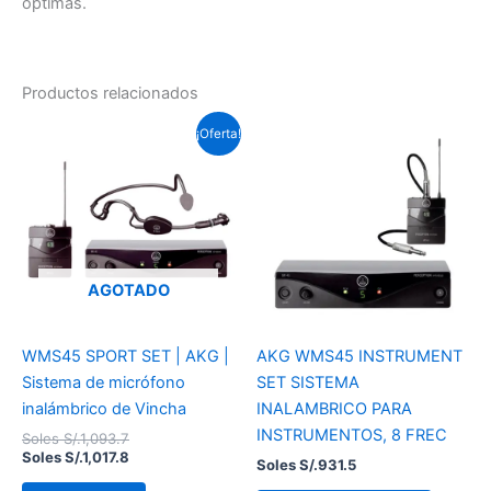
óptimas.
Productos relacionados
El
El
¡Oferta!
precio
precio
original
actual
era:
es:
Soles
Soles
S/.1,093.7.
S/.1,017.8.
AGOTADO
WMS45 SPORT SET | AKG |
AKG WMS45 INSTRUMENT
Sistema de micrófono
SET SISTEMA
inalámbrico de Vincha
INALAMBRICO PARA
INSTRUMENTOS, 8 FREC
Soles S/.
1,093.7
Soles S/.
1,017.8
Soles S/.
931.5