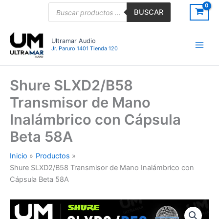
Ir
Búsqueda
BUSCAR
de
al
productos
contenido
Ultramar Audio
Jr. Paruro 1401 Tienda 120
Shure SLXD2/B58
Transmisor de Mano
Inalámbrico con Cápsula
Beta 58A
Inicio
Productos
Shure SLXD2/B58 Transmisor de Mano Inalámbrico con
Cápsula Beta 58A
Shure
SLXD2/B58