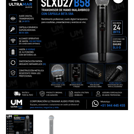
Transmisor
de
Mano
Inalámbrico
con
Cápsula
Beta
58A
cantidad