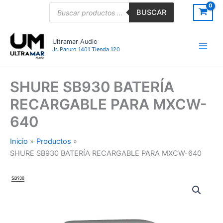
Ir
Búsqueda
BUSCAR
de
al
productos
contenido
Ultramar Audio
Jr. Paruro 1401 Tienda 120
SHURE SB930 BATERÍA
RECARGABLE PARA MXCW-
640
Inicio
Productos
SHURE SB930 BATERÍA RECARGABLE PARA MXCW-640
SHURE
SB930
BATERÍA
RECARGABLE
PARA