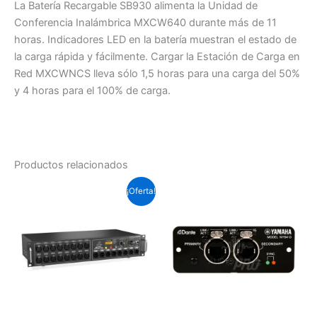
La Batería Recargable SB930 alimenta la Unidad de
Conferencia Inalámbrica MXCW640 durante más de 11
horas. Indicadores LED en la batería muestran el estado de
la carga rápida y fácilmente. Cargar la Estación de Carga en
Red MXCWNCS lleva sólo 1,5 horas para una carga del 50%
y 4 horas para el 100% de carga.
Productos relacionados
El
El
¡Oferta!
precio
precio
original
actual
era:
es:
Soles
Soles
S/.2,932.5.
S/.2,070.0.