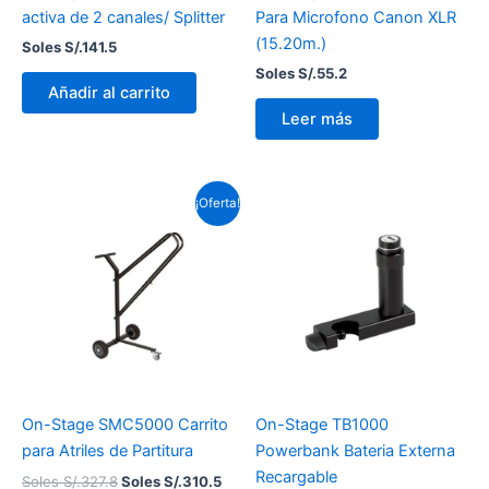
activa de 2 canales/ Splitter
Para Microfono Canon XLR
(15.20m.)
Soles S/.
141.5
Soles S/.
55.2
Añadir al carrito
Leer más
El
El
¡Oferta!
precio
precio
original
actual
era:
es:
Soles
Soles
S/.327.8.
S/.310.5.
On-Stage SMC5000 Carrito
On-Stage TB1000
para Atriles de Partitura
Powerbank Bateria Externa
Recargable
Soles S/.
327.8
Soles S/.
310.5