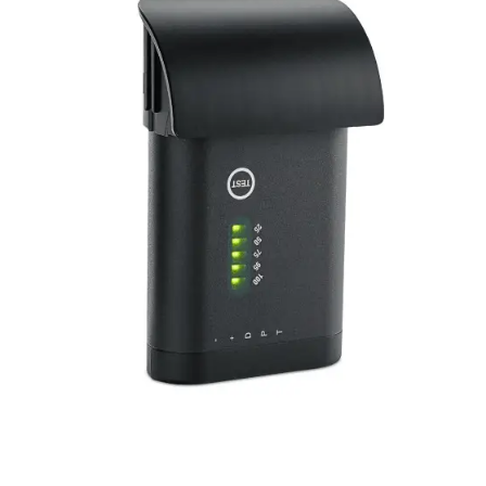
MXCW-
640
cantidad