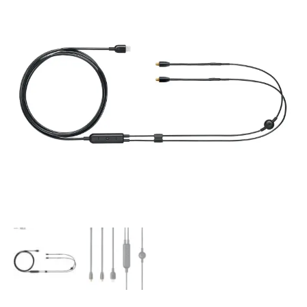
accesorio
Lightning®
para
auriculares
cantidad