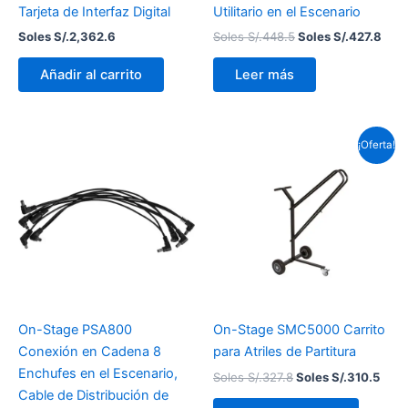
Tarjeta de Interfaz Digital
Utilitario en el Escenario
Soles S/.
2,362.6
Soles S/.
448.5
Soles S/.
427.8
Añadir al carrito
Leer más
El
El
¡Oferta!
precio
prec
original
actu
era:
es:
Soles
Sole
S/.327.8.
S/.31
On-Stage PSA800
On-Stage SMC5000 Carrito
Conexión en Cadena 8
para Atriles de Partitura
Enchufes en el Escenario,
Soles S/.
327.8
Soles S/.
310.5
Cable de Distribución de