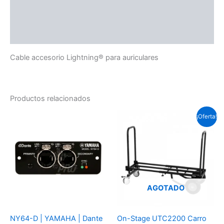
Información adicional
Valoraciones (0)
Cable accesorio Lightning® para auriculares
Productos relacionados
El
El
¡Oferta!
precio
prec
original
actu
era:
es:
Soles
Sole
S/.448.5.
S/.4
AGOTADO
NY64-D | YAMAHA | Dante
On-Stage UTC2200 Carro