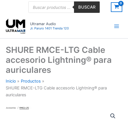
Ir
Búsqueda
BUSCAR
de
al
productos
contenido
Ultramar Audio
Jr. Paruro 1401 Tienda 120
SHURE RMCE-LTG Cable
accesorio Lightning® para
auriculares
Inicio
Productos
SHURE RMCE-LTG Cable accesorio Lightning® para
auriculares
SHURE
RMCE-
LTG
Cable