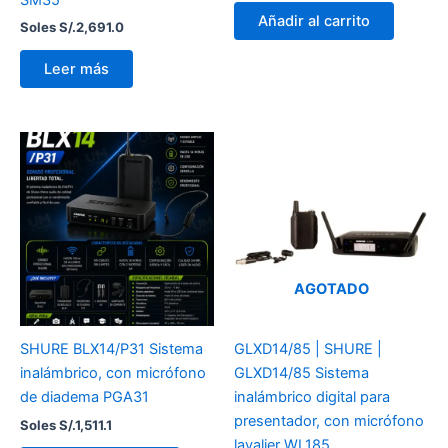
Añadir al carrito
Soles S/.
2,691.0
Leer más
AGOTADO
SHURE BLX14/P31 Sistema
GLXD14/85 | SHURE |
inalámbrico, con micrófono
GLXD14/85 Sistema
de diadema PGA31
inalámbrico digital para
presentador, con micrófono
Soles S/.
1,511.1
lavalier WL185