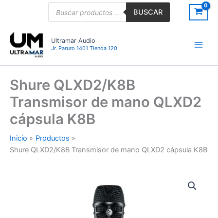
Ir
Búsqueda
BUSCAR
de
al
productos
contenido
Ultramar Audio
Jr. Paruro 1401 Tienda 120
Shure QLXD2/K8B
Transmisor de mano QLXD2
cápsula K8B
Inicio
Productos
Shure QLXD2/K8B Transmisor de mano QLXD2 cápsula K8B
Shure
QLXD2/K8B
Transmisor
de
mano