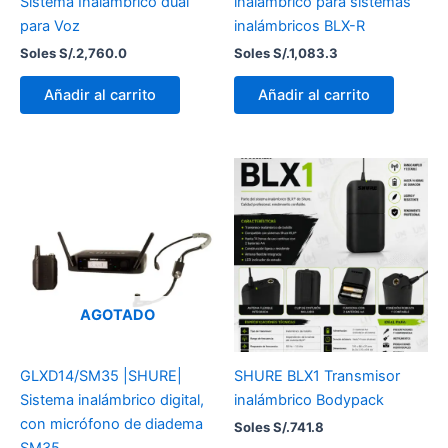
Sistema Inalámbrico dual
inalámbrico para sistemas
para Voz
inalámbricos BLX-R
Soles S/.
2,760.0
Soles S/.
1,083.3
Añadir al carrito
Añadir al carrito
AGOTADO
GLXD14/SM35 |SHURE|
SHURE BLX1 Transmisor
Sistema inalámbrico digital,
inalámbrico Bodypack
con micrófono de diadema
Soles S/.
741.8
SM35