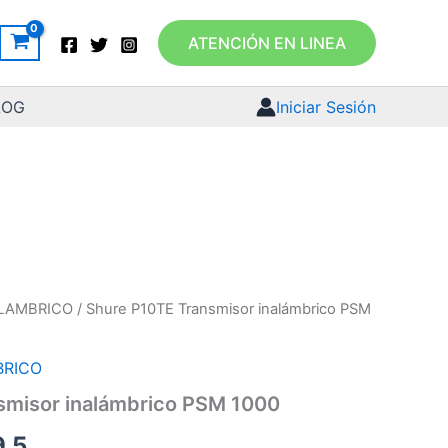
ATENCIÓN EN LINEA
LOG
Iniciar Sesión
ALAMBRICO
/ Shure P10TE Transmisor inalámbrico PSM
BRICO
smisor inalámbrico PSM 1000
9.5