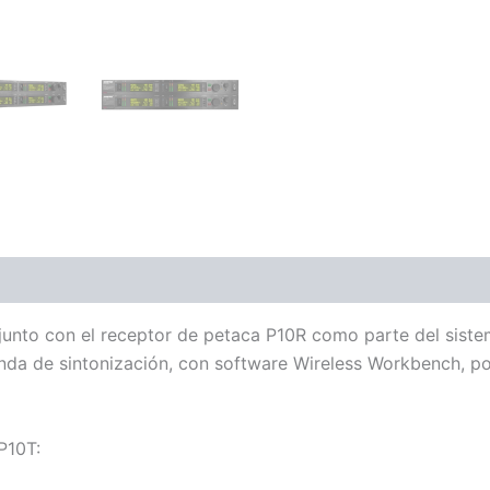
ones (0)
a junto con el receptor de petaca P10R como parte del sis
a de sintonización, con software Wireless Workbench, pot
P10T: