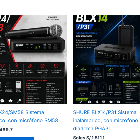
X24/SM58 Sistema
SHURE BLX14/P31 Sistema
ico, con micrófono SM58
inalámbrico, con micrófono
diadema PGA31
,469.7
Soles S/.
1,511.1