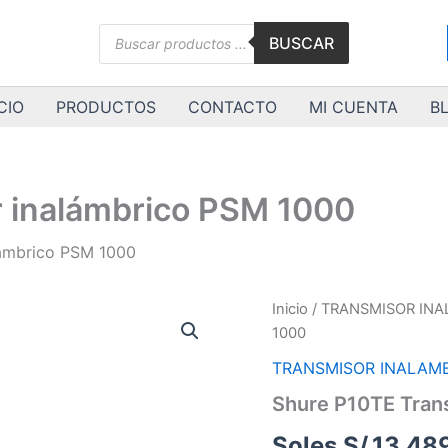
Búsqueda
BUSCAR
de
productos
CIO
PRODUCTOS
CONTACTO
MI CUENTA
B
 inalámbrico PSM 1000
lámbrico PSM 1000
Shure
Inicio
/
TRANSMISOR IN
P10TE
1000
Transmisor
inalámbrico
TRANSMISOR INALAM
PSM
Shure P10TE Tran
1000
cantidad
Soles S/.
13,48