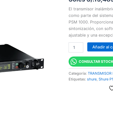
El transmisor inalámbri
como parte del sistema
PSM 1000. Proporcion
sintonización, con sof
ajustable y una excepci
Añadir al c
CONSULTAR STOCK
Categoría:
TRANSMISOR 
Etiquetas:
shure
,
Shure P