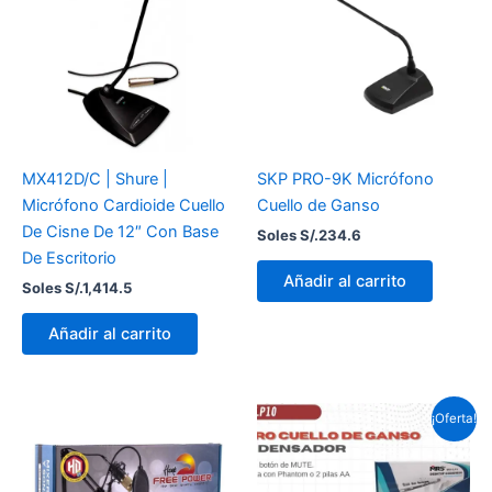
MX412D/C | Shure |
SKP PRO-9K Micrófono
Micrófono Cardioide Cuello
Cuello de Ganso
De Cisne De 12″ Con Base
Soles S/.
234.6
De Escritorio
Añadir al carrito
Soles S/.
1,414.5
Añadir al carrito
El
El
¡Oferta!
precio
prec
original
actu
era:
es:
Soles
Sole