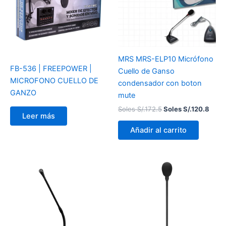
S/.172.5.
S/.12
MRS MRS-ELP10 Micrófono
FB-536 | FREEPOWER |
Cuello de Ganso
MICROFONO CUELLO DE
condensador con boton
GANZO
mute
Soles S/.
172.5
Soles S/.
120.8
Leer más
Añadir al carrito