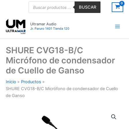
Ir
Búsqueda
BUSCAR
de
al
productos
contenido
Ultramar Audio
Jr. Paruro 1401 Tienda 120
SHURE CVG18-B/C
Micrófono de condensador
de Cuello de Ganso
Inicio
Productos
SHURE CVG18-B/C Micrófono de condensador de Cuello
de Ganso
SHURE
CVG18-
B/C
Micrófono