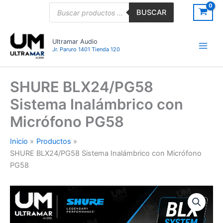
Ir
Búsqueda
BUSCAR
de
al
productos
contenido
Ultramar Audio
Jr. Paruro 1401 Tienda 120
SHURE BLX24/PG58
Sistema Inalámbrico con
Micrófono PG58
Inicio
Productos
SHURE BLX24/PG58 Sistema Inalámbrico con Micrófono
PG58
SHURE
BLX24/PG58
Sistema
Inalámbrico