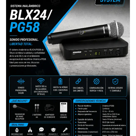
con
Micrófono
PG58
cantidad