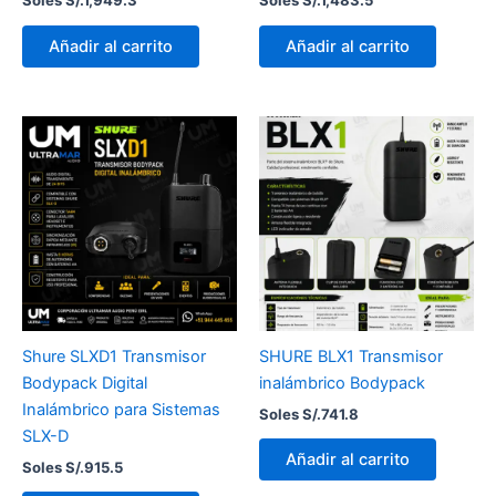
Soles S/.
1,949.3
Soles S/.
1,483.5
Añadir al carrito
Añadir al carrito
Shure SLXD1 Transmisor
SHURE BLX1 Transmisor
Bodypack Digital
inalámbrico Bodypack
Inalámbrico para Sistemas
Soles S/.
741.8
SLX-D
Añadir al carrito
Soles S/.
915.5