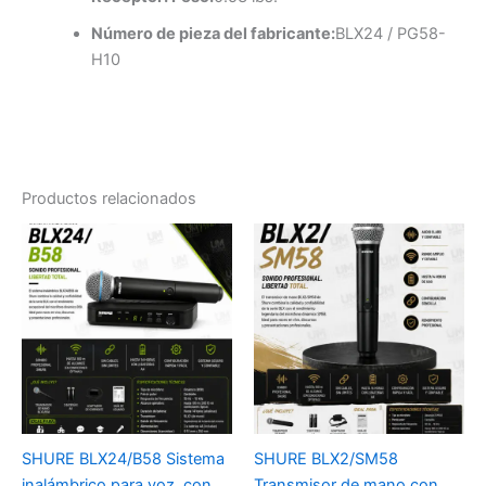
Número de pieza del fabricante:
BLX24 / PG58-
H10
Productos relacionados
SHURE BLX24/B58 Sistema
SHURE BLX2/SM58
inalámbrico para voz, con
Transmisor de mano con