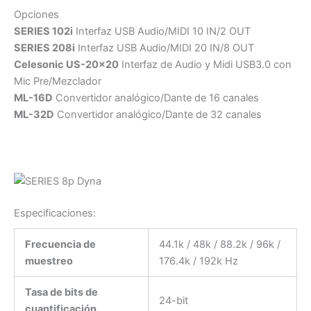
Opciones
SERIES 102i
Interfaz USB Audio/MIDI 10 IN/2 OUT
SERIES 208i
Interfaz USB Audio/MIDI 20 IN/8 OUT
Celesonic US-20×20
Interfaz de Audio y Midi USB3.0 con
Mic Pre/Mezclador
ML-16D
Convertidor analógico/Dante de 16 canales
ML-32D
Convertidor analógico/Dante de 32 canales
Especificaciones:
Frecuencia de
44.1k / 48k / 88.2k / 96k /
muestreo
176.4k / 192k Hz
Tasa de bits de
24-bit
cuantificación