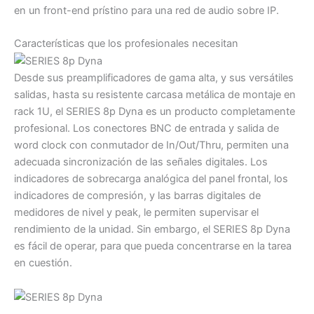
en un front-end prístino para una red de audio sobre IP.
Características que los profesionales necesitan
Desde sus preamplificadores de gama alta, y sus versátiles
salidas, hasta su resistente carcasa metálica de montaje en
rack 1U, el SERIES 8p Dyna es un producto completamente
profesional. Los conectores BNC de entrada y salida de
word clock con conmutador de In/Out/Thru, permiten una
adecuada sincronización de las señales digitales. Los
indicadores de sobrecarga analógica del panel frontal, los
indicadores de compresión, y las barras digitales de
medidores de nivel y peak, le permiten supervisar el
rendimiento de la unidad. Sin embargo, el SERIES 8p Dyna
es fácil de operar, para que pueda concentrarse en la tarea
en cuestión.