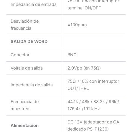
75Ω ±10% con interruptor
Impedancia de entrada
terminal ON/OFF
Desviación de
±100ppm
frecuencia
SALIDA DE WORD
Conector
BNC
Voltaje de salida
2.0Vpp (en 75Ω)
75Ω ±10% con interruptor
Impedancia de salida
OUT/THRU
Frecuencia de
44.1k / 48k / 88.2k / 96k /
muestreo
176.4k /192k Hz
DC 12V (adaptador de CA
Alimentación
dedicado PS-P1230)