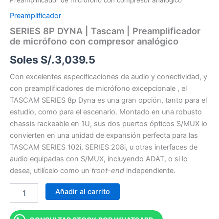
Preamplificador de micrófono con compresor analógico
Preamplificador
SERIES 8P DYNA | Tascam | Preamplificador
de micrófono con compresor analógico
Soles S/.
3,039.5
Con excelentes especificaciones de audio y conectividad, y
con preamplificadores de micrófono excepcionale , el
TASCAM SERIES 8p Dyna es una gran opción, tanto para el
estudio, como para el escenario. Montado en una robusto
chassis rackeable en 1U, sus dos puertos ópticos S/MUX lo
convierten en una unidad de expansión perfecta para las
TASCAM SERIES 102i, SERIES 208i, u otras interfaces de
audio equipadas con S/MUX, incluyendo ADAT, o si lo
desea, utilícelo como un
front-end
independiente.
Añadir al carrito