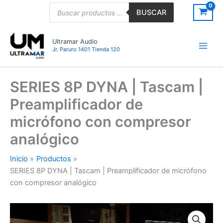
Ir
Búsqueda
BUSCAR
de
al
productos
contenido
Ultramar Audio
Jr. Paruro 1401 Tienda 120
SERIES 8P DYNA | Tascam |
Preamplificador de
micrófono con compresor
analógico
Inicio
Productos
SERIES 8P DYNA | Tascam | Preamplificador de micrófono
con compresor analógico
SERIES
8P