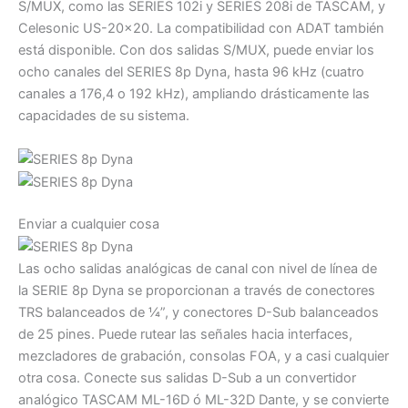
S/MUX, como las SERIES 102i y SERIES 208i de TASCAM, y
Celesonic US-20×20. La compatibilidad con ADAT también
está disponible. Con dos salidas S/MUX, puede enviar los
ocho canales del SERIES 8p Dyna, hasta 96 kHz (cuatro
canales a 176,4 o 192 kHz), ampliando drásticamente las
capacidades de su sistema.
Enviar a cualquier cosa
Las ocho salidas analógicas de canal con nivel de línea de
la SERIE 8p Dyna se proporcionan a través de conectores
TRS balanceados de ¼”, y conectores D-Sub balanceados
de 25 pines. Puede rutear las señales hacia interfaces,
mezcladores de grabación, consolas FOA, y a casi cualquier
otra cosa. Conecte sus salidas D-Sub a un convertidor
analógico TASCAM ML-16D ó ML-32D Dante, y se convierte