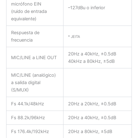
micrófono EIN
–127dBu o inferior
(ruido de entrada
equivalente)
Respuesta de
* JEITA
frecuencia
20Hz a 40kHz, ±0.5dB
MIC/LINE a LINE OUT
40kHz a 80kHz, ±5dB
MIC/LINE (analógico)
a salida digital
(S/MUX)
Fs 44.1k/48kHz
20Hz a 20kHz, ±0.5dB
Fs 88.2k/96kHz
20Hz a 40kHz, ±0.5dB
Fs 176.4k/192kHz
20Hz a 80kHz, ±5dB