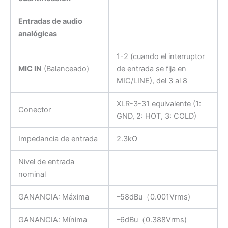
Entradas de audio
analógicas
1-2 (cuando el interruptor
MIC IN
(Balanceado)
de entrada se fija en
MIC/LINE), del 3 al 8
XLR-3-31 equivalente (1:
Conector
GND, 2: HOT, 3: COLD)
Impedancia de entrada
2.3kΩ
Nivel de entrada
nominal
GANANCIA: Máxima
–58dBu（0.001Vrms)
GANANCIA: Mínima
–6dBu（0.388Vrms)