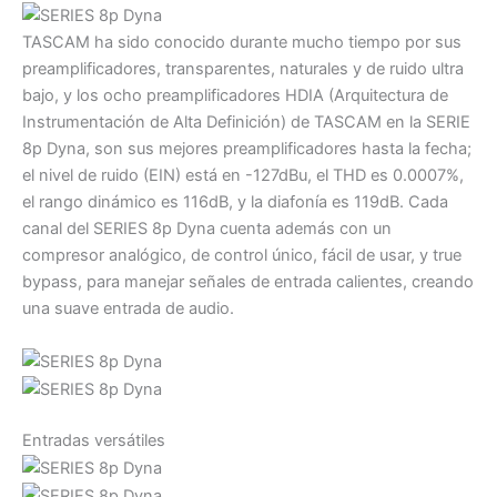
TASCAM ha sido conocido durante mucho tiempo por sus
preamplificadores, transparentes, naturales y de ruido ultra
bajo, y los ocho preamplificadores HDIA (Arquitectura de
Instrumentación de Alta Definición) de TASCAM en la SERIE
8p Dyna, son sus mejores preamplificadores hasta la fecha;
el nivel de ruido (EIN) está en -127dBu, el THD es 0.0007%,
el rango dinámico es 116dB, y la diafonía es 119dB. Cada
canal del SERIES 8p Dyna cuenta además con un
compresor analógico, de control único, fácil de usar, y true
bypass, para manejar señales de entrada calientes, creando
una suave entrada de audio.
Entradas versátiles