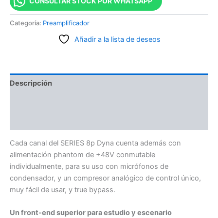
CONSULTAR STOCK POR WHATSAPP
Categoría:
Preamplificador
Añadir a la lista de deseos
Descripción
Información adicional
Valoraciones (0)
Cada canal del SERIES 8p Dyna cuenta además con
alimentación phantom de +48V conmutable
individualmente, para su uso con micrófonos de
condensador, y un compresor analógico de control único,
muy fácil de usar, y true bypass.
Un front-end superior para estudio y escenario