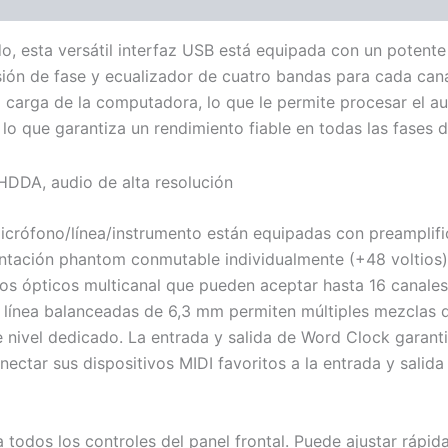
ones (0)
do, esta versátil interfaz USB está equipada con un potent
rsión de fase y ecualizador de cuatro bandas para cada can
la carga de la computadora, lo que le permite procesar el 
lo que garantiza un rendimiento fiable en todas las fases 
icrófono/línea/instrumento están equipadas con preamplif
entación phantom conmutable individualmente (+48 voltios
tos ópticos multicanal que pueden aceptar hasta 16 canale
línea balanceadas de 6,3 mm permiten múltiples mezclas d
e nivel dedicado. La entrada y salida de Word Clock garant
nectar sus dispositivos MIDI favoritos a la entrada y salida
 todos los controles del panel frontal. Puede ajustar rápid