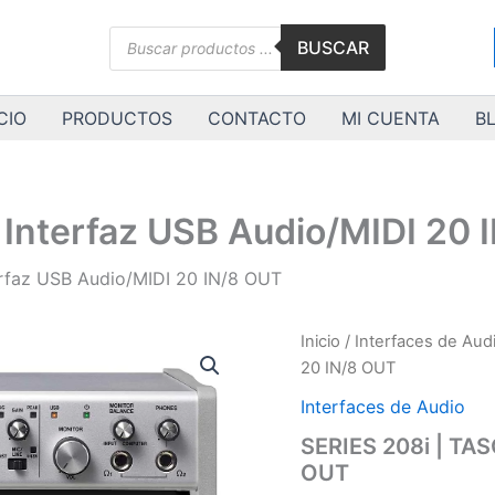
Búsqueda
BUSCAR
de
productos
CIO
PRODUCTOS
CONTACTO
MI CUENTA
B
 Interfaz USB Audio/MIDI 20 
erfaz USB Audio/MIDI 20 IN/8 OUT
SERIES
Inicio
/
Interfaces de Aud
208i
20 IN/8 OUT
|
TASCAM
Interfaces de Audio
|
SERIES 208i | TAS
Interfaz
OUT
USB
Audio/MIDI