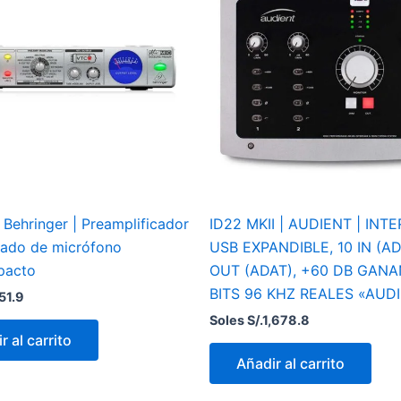
Behringer | Preamplificador
ID22 MKII | AUDIENT | INT
ado de micrófono
USB EXPANDIBLE, 10 IN (AD
pacto
OUT (ADAT), +60 DB GANA
BITS 96 KHZ REALES «AUD
51.9
Soles S/.
1,678.8
r al carrito
Añadir al carrito