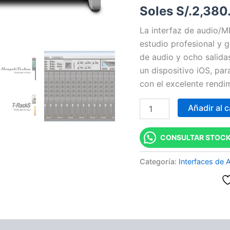
Soles S/.
2,380
20
IN/8
La interfaz de audio/MI
OUT
cantidad
estudio profesional y 
de audio y ocho salid
un dispositivo iOS, par
con el excelente rend
Añadir al c
CONSULTAR STOCK
Categoría:
Interfaces de 