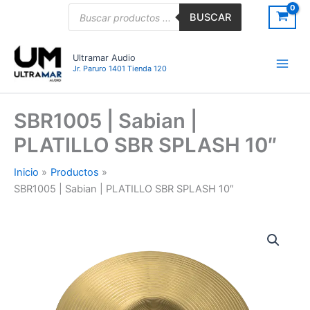
Ir
Búsqueda
BUSCAR
de
al
productos
contenido
Ultramar Audio
Jr. Paruro 1401 Tienda 120
SBR1005 | Sabian |
PLATILLO SBR SPLASH 10″
Inicio
Productos
SBR1005 | Sabian | PLATILLO SBR SPLASH 10″
SBR1005
|
Sabian
|
PLATILLO
SBR
SPLASH