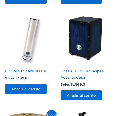
LP LP440 Shake-It LP®
LP LPA-1332 BBS Aspire
Accents Cajón
Soles S/.
82.8
Soles S/.
569.3
Añadir al carrito
Añadir al carrito
El
El
¡Oferta!