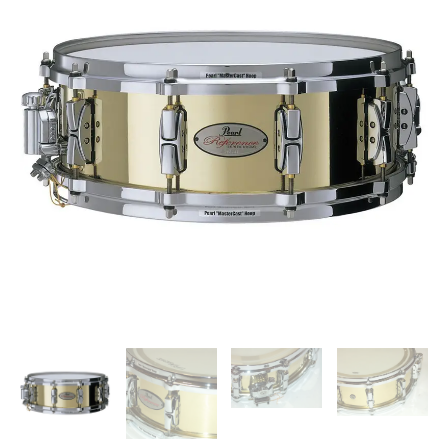
TAROLA
REFERENCE
14"
X
5"
BRASS
"PEARL"
cantidad