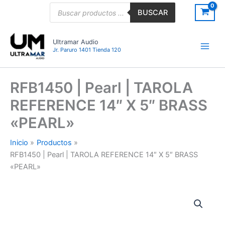
Ir
Búsqueda
BUSCAR
de
al
productos
contenido
Ultramar Audio
Jr. Paruro 1401 Tienda 120
RFB1450 | Pearl | TAROLA
REFERENCE 14″ X 5″ BRASS
«PEARL»
Inicio
Productos
RFB1450 | Pearl | TAROLA REFERENCE 14″ X 5″ BRASS
«PEARL»
RFB1450
|
Pearl
|