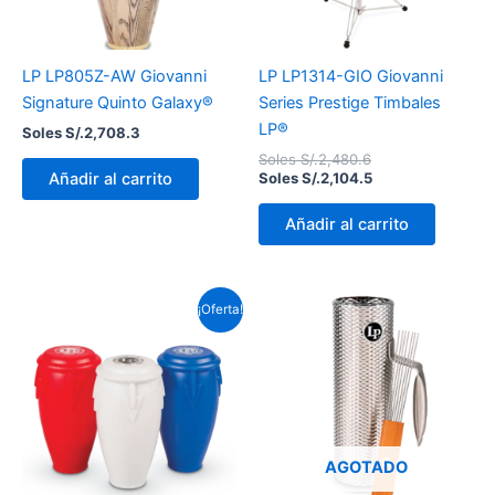
LP LP805Z-AW Giovanni
LP LP1314-GIO Giovanni
Signature Quinto Galaxy®
Series Prestige Timbales
LP®
Soles S/.
2,708.3
Soles S/.
2,480.6
Añadir al carrito
Soles S/.
2,104.5
Añadir al carrito
El
El
¡Oferta!
precio
precio
original
actual
era:
es:
Soles
Soles
S/.38.0.
S/.31.1.
AGOTADO