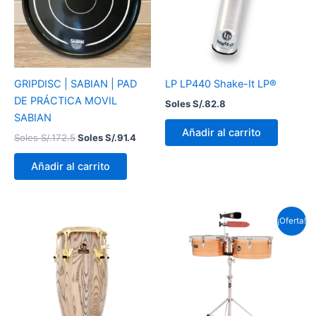
GRIPDISC | SABIAN | PAD
LP LP440 Shake-It LP®
DE PRÁCTICA MOVIL
Soles S/.
82.8
SABIAN
Añadir al carrito
Soles S/.
172.5
Soles S/.
91.4
Añadir al carrito
El
El
¡Oferta!
precio
precio
original
actual
era:
es:
Soles
Soles
S/.2,480.6.
S/.2,104.5.