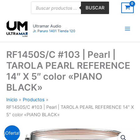
Ir
Búsqueda
BUSCAR
de
al
productos
contenido
Ultramar Audio
Jr. Paruro 1401 Tienda 120
RF1450S/C #103 | Pearl |
TAROLA PEARL REFERENCE
14″ X 5″ color «PIANO
BLACK»
Inicio
Productos
RF1450S/C #103 | Pearl | TAROLA PEARL REFERENCE 14″ X
5″ color «PIANO BLACK»
RF1450S/C
El
El
¡Oferta!
#103