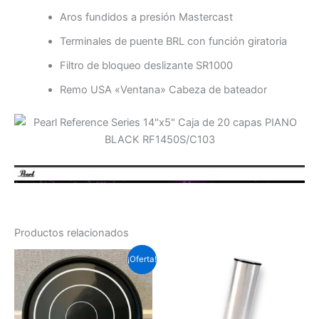
Aros fundidos a presión Mastercast
Terminales de puente BRL con función giratoria
Filtro de bloqueo deslizante SR1000
Remo USA «Ventana» Cabeza de bateador
Productos relacionados
El
El
¡Oferta!
precio
precio
original
actual
era:
es:
Soles
Soles
S/.172.5.
S/.91.4.