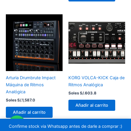
Arturia Drumbrute Impact
KORG VOLCA-KICK Caja de
Máquina de Ritmos
Ritmos Analógica
Analógica
Soles S/.
603.8
Soles S/.
1,587.0
Añadir al carrito
Añadir al carrito
Confirme stock via Whatsapp antes de darle a comprar :)