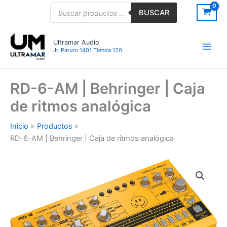
Ir
Búsqueda
BUSCAR
de
al
productos
contenido
Ultramar Audio
Jr. Paruro 1401 Tienda 120
RD-6-AM | Behringer | Caja
de ritmos analógica
Inicio
Productos
RD-6-AM | Behringer | Caja de ritmos analógica
RD-
6-
AM
|
Behringer
|
Caja