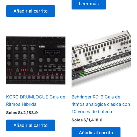
Leer más
Añadir al carrito
KORG DRUMLOGUE Caja de
Behringer RD-9 Caja de
Ritmos Híbrida
ritmos analógica clásica con
10 voces de batería
Soles S/.
2,183.9
Soles S/.
1,418.0
Añadir al carrito
Añadir al carrito