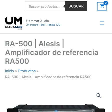
Ir
Búsqueda
BUSCAR
de
al
productos
contenido
Ultramar Audio
Jr. Paruro 1401 Tienda 120
RA-500 | Alesis |
Amplificador de referencia
RA500
Inicio
Productos
RA-500 | Alesis | Amplificador de referencia RA500