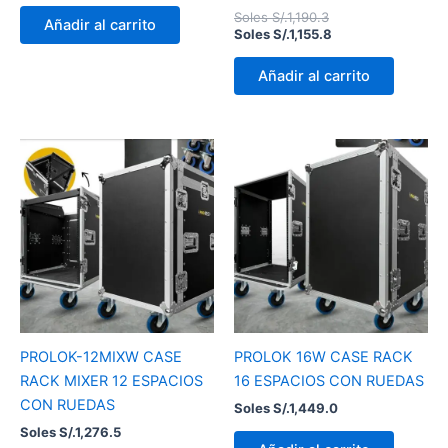
Soles S/.
1,190.3
Añadir al carrito
Soles S/.
1,155.8
Añadir al carrito
PROLOK-12MIXW CASE
PROLOK 16W CASE RACK
RACK MIXER 12 ESPACIOS
16 ESPACIOS CON RUEDAS
CON RUEDAS
Soles S/.
1,449.0
Soles S/.
1,276.5