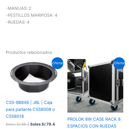
-MANIJAS: 2
-PESTILLOS MARIPOSA: 4
-RUEDAS: 4
Productos relacionados
El
El
El
El
¡Oferta!
¡Oferta!
precio
precio
precio
precio
original
actual
original
actual
era:
es:
era:
es:
Soles
Soles
Soles
Soles
S/.86.3.
S/.79.4.
S/.1,190.3.
S/.1,155.8.
CSS-BB8X6 | JBL | Caja
para parlante CSS8008 o
CSS8018
PROLOK 8W CASE RACK 8
Soles S/.
86.3
Soles S/.
79.4
ESPACIOS CON RUEDAS