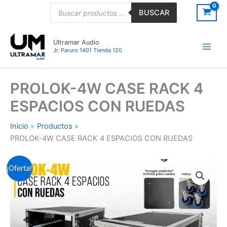
Ir
Búsqueda
BUSCAR
de
al
productos
contenido
Ultramar Audio
Jr. Paruro 1401 Tienda 120
PROLOK-4W CASE RACK 4
ESPACIOS CON RUEDAS
Inicio
Productos
PROLOK-4W CASE RACK 4 ESPACIOS CON RUEDAS
PROLOK-
El
El
¡Oferta!
4W
CASE
precio
precio
RACK
original
actual
4
ESPACIOS
era:
es:
CON