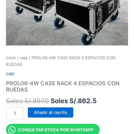
RUEDAS
Soles
Soles
cantidad
S/.897.0.
S/.862.5.
Inicio
/
caja
/ PROLOK-4W CASE RACK 4 ESPACIOS CON
RUEDAS
caja
PROLOK-4W CASE RACK 4 ESPACIOS CON
RUEDAS
Soles S/.
897.0
Soles S/.
862.5
Añadir al carrito
CONSULTAR STOCK POR WHATSAPP