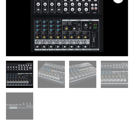
Mezclador
Analógico
Profesional
de
6
Canales
con
USB
cantidad