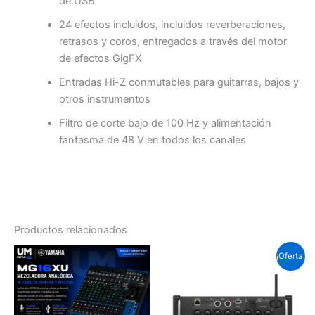
de USB
24 efectos incluidos, incluidos reverberaciones,
retrasos y coros, entregados a través del motor
de efectos GigFX
Entradas Hi-Z conmutables para guitarras, bajos y
otros instrumentos
Filtro de corte bajo de 100 Hz y alimentación
fantasma de 48 V en todos los canales
Productos relacionados
El
El
¡Oferta!
precio
precio
original
actual
era:
es:
Soles
Soles
S/.2,328.8.
S/.2,098.3.