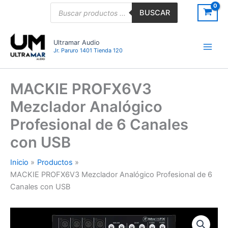
Ir
Búsqueda
BUSCAR
de
al
productos
contenido
Ultramar Audio
Jr. Paruro 1401 Tienda 120
MACKIE PROFX6V3
Mezclador Analógico
Profesional de 6 Canales
con USB
Inicio
Productos
MACKIE PROFX6V3 Mezclador Analógico Profesional de 6
Canales con USB
MACKIE
PROFX6V3