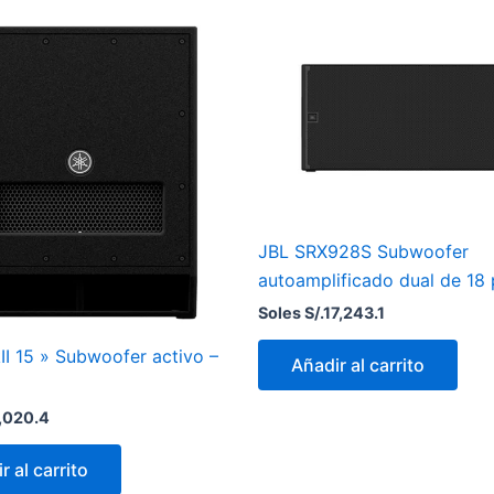
JBL SRX928S Subwoofer
autoamplificado dual de 18
Soles S/.
17,243.1
I 15 » Subwoofer activo –
Añadir al carrito
,020.4
r al carrito