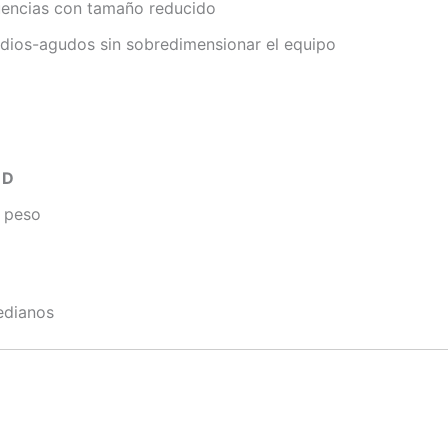
uencias con tamaño reducido
edios-agudos sin sobredimensionar el equipo
 D
o peso
edianos