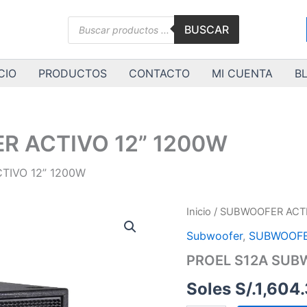
Búsqueda
BUSCAR
de
productos
CIO
PRODUCTOS
CONTACTO
MI CUENTA
B
R ACTIVO 12” 1200W
TIVO 12” 1200W
PROEL
Inicio
/
SUBWOOFER ACT
S12A
Subwoofer
,
SUBWOOFE
SUBWOOFER
ACTIVO
PROEL S12A SUB
12”
1200W
Soles S/.
1,604.
cantidad