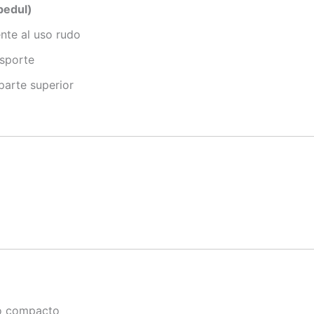
bedul)
nte al uso rudo
nsporte
parte superior
o compacto