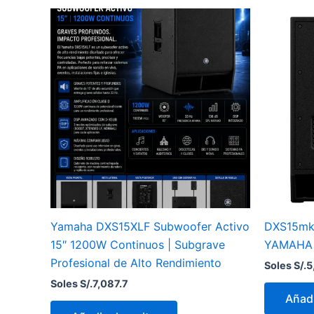
Yamaha DXS15XLF Subwoofer Activo
DXS15mkI
15″ 1200W Continuos | Subgrave
YAMAHA
Profesional de Alto Rendimiento
Soles S/.
5
Soles S/.
7,087.7
Añadi