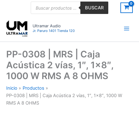
Ir
Búsqueda
BUSCAR
de
al
productos
contenido
Ultramar Audio
Jr. Paruro 1401 Tienda 120
PP-0308 | MRS | Caja
Acústica 2 vías, 1″, 1×8″,
1000 W RMS A 8 OHMS
Inicio
Productos
PP-0308 | MRS | Caja Acústica 2 vías, 1″, 1×8″, 1000 W
RMS A 8 OHMS
PP-
0308
|
MRS