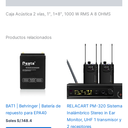
Valoraciones (0)
Caja Acústica 2 vías, 1″, 1×8″, 1000 W RMS A 8 OHMS
Productos relacionados
BAT1 | Behringer | Batería de
RELACART PM-320 Sistema
repuesto para EPA40
Inalámbrico Stereo in Ear
Monitor, UHF 1 transmisor y
Soles S/.
148.4
2 receptores