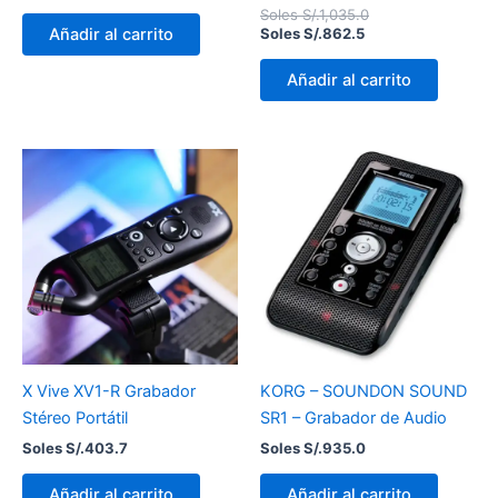
Soles S/.
1,035.0
Añadir al carrito
Soles S/.
862.5
Añadir al carrito
X Vive XV1-R Grabador
KORG – SOUNDON SOUND
Stéreo Portátil
SR1 – Grabador de Audio
Soles S/.
403.7
Soles S/.
935.0
Añadir al carrito
Añadir al carrito