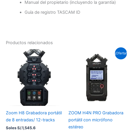
Manual del propietario (incluyendo la garantía)
Guía de registro TASCAM ID
Productos relacionados
El
El
¡Oferta!
precio
precio
actual
original
es:
era:
Soles
Soles
S/.862.5.
S/.1,035.0.
Zoom H8 Grabadora portátil
ZOOM H4N PRO Grabadora
de 8 entradas/ 12-tracks
portátil con micrófono
estéreo
Soles S/.
1,545.6