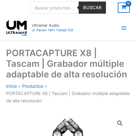
Ir
Búsqueda
BUSCAR
de
al
productos
contenido
Ultramar Audio
Jr. Paruro 1401 Tienda 120
PORTACAPTURE X8 |
Tascam | Grabador múltiple
adaptable de alta resolución
Inicio
Productos
PORTACAPTURE X8 | Tascam | Grabador múltiple adaptable
de alta resolución
PORTACAPTURE
X8
|
Tascam