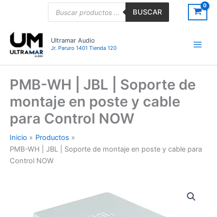
Ir
Búsqueda
BUSCAR
de
al
productos
contenido
Ultramar Audio
Jr. Paruro 1401 Tienda 120
PMB-WH | JBL | Soporte de
montaje en poste y cable
para Control NOW
Inicio
Productos
PMB-WH | JBL | Soporte de montaje en poste y cable para
Control NOW
PMB-
WH
|
JBL