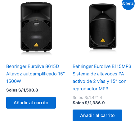
El
El
¡Oferta!
precio
precio
original
actual
era:
es:
Soles
Soles
S/.1,421.4.
S/.1,386.9.
Behringer Eurolive B615D
Behringer Eurolive B115MP3
Altavoz autoamplificado 15″
Sistema de altavoces PA
1500W
activo de 2 vías y 15″ con
reproductor MP3
Soles S/.
1,500.8
Soles S/.
1,421.4
Añadir al carrito
Soles S/.
1,386.9
Añadir al carrito