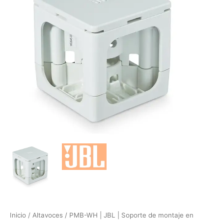
|
Soporte
de
montaje
en
poste
y
cable
para
Control
NOW
cantidad
Inicio
/
Altavoces
/ PMB-WH | JBL | Soporte de montaje en