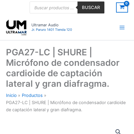
Ir
Búsqueda
BUSCAR
de
al
productos
contenido
Ultramar Audio
Jr. Paruro 1401 Tienda 120
PGA27-LC | SHURE |
Micrófono de condensador
cardioide de captación
lateral y gran diafragma.
Inicio
Productos
PGA27-LC | SHURE | Micrófono de condensador cardioide
de captación lateral y gran diafragma.
PGA27-
LC