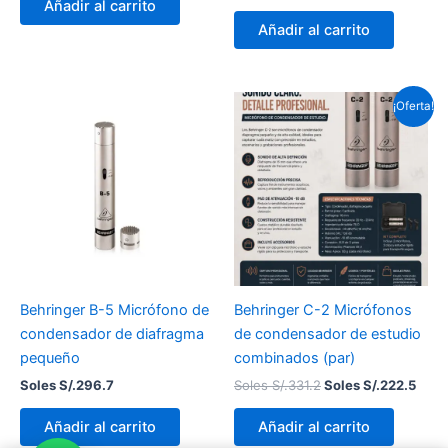
Añadir al carrito
Añadir al carrito
El
El
¡Oferta!
precio
prec
original
actu
era:
es:
Soles
Sole
S/.331.2.
S/.22
Behringer B-5 Micrófono de
Behringer C-2 Micrófonos
condensador de diafragma
de condensador de estudio
pequeño
combinados (par)
Soles S/.
296.7
Soles S/.
331.2
Soles S/.
222.5
Añadir al carrito
Añadir al carrito