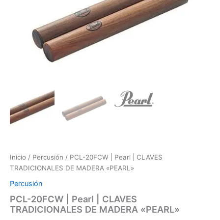
original
actual
|
CLAVES
era:
es:
TRADICIONALES
DE
Soles
Soles
MADERA
"PEARL"
S/.55.2.
S/.44.9.
cantidad
Inicio
/
Percusión
/ PCL-20FCW | Pearl | CLAVES
TRADICIONALES DE MADERA «PEARL»
Percusión
PCL-20FCW | Pearl | CLAVES
TRADICIONALES DE MADERA «PEARL»