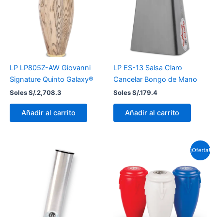
LP LP805Z-AW Giovanni
LP ES-13 Salsa Claro
Signature Quinto Galaxy®
Cancelar Bongo de Mano
Soles S/.
2,708.3
Soles S/.
179.4
Añadir al carrito
Añadir al carrito
El
El
¡Oferta!
precio
precio
original
actual
era:
es:
Soles
Soles
S/.38.0.
S/.31.1.