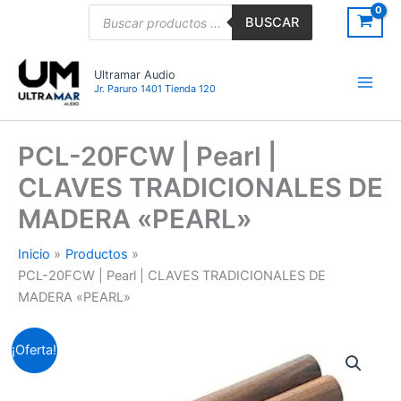
Ir
Búsqueda
BUSCAR
de
al
productos
contenido
Ultramar Audio
Jr. Paruro 1401 Tienda 120
PCL-20FCW | Pearl |
CLAVES TRADICIONALES DE
MADERA «PEARL»
Inicio
Productos
PCL-20FCW | Pearl | CLAVES TRADICIONALES DE
MADERA «PEARL»
PCL-
El
El
¡Oferta!
20FCW
|
precio
precio
Pearl