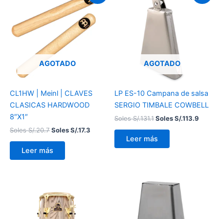
original
actual
original
actual
era:
es:
era:
es:
Soles
Soles
Soles
Soles
S/.20.7.
S/.17.3.
S/.131.1.
S/.113.
AGOTADO
AGOTADO
CL1HW | Meinl | CLAVES
LP ES-10 Campana de salsa
CLASICAS HARDWOOD
SERGIO TIMBALE COWBELL
8″X1″
Soles S/.
131.1
Soles S/.
113.9
Soles S/.
20.7
Soles S/.
17.3
Leer más
Leer más