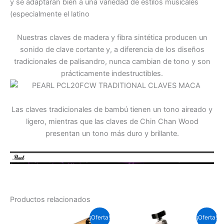
y se adaptarán bien a una variedad de estilos musicales
(especialmente el latino
Nuestras claves de madera y fibra sintética producen un
sonido de clave cortante y, a diferencia de los diseños
tradicionales de palisandro, nunca cambian de tono y son
prácticamente indestructibles.
Las claves tradicionales de bambú tienen un tono aireado y
ligero, mientras que las claves de Chin Chan Wood
presentan un tono más duro y brillante.
Productos relacionados
El
El
El
El
¡Oferta!
¡Oferta!
precio
precio
precio
precio