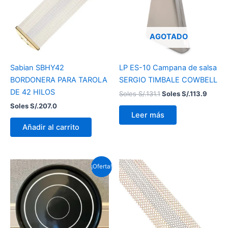
S/.131.1.
S/.113.
AGOTADO
Sabian SBHY42
LP ES-10 Campana de salsa
BORDONERA PARA TAROLA
SERGIO TIMBALE COWBELL
DE 42 HILOS
Soles S/.
131.1
Soles S/.
113.9
Soles S/.
207.0
Leer más
Añadir al carrito
El
El
¡Oferta!
precio
precio
original
actual
era:
es:
Soles
Soles
S/.172.5.
S/.91.4.