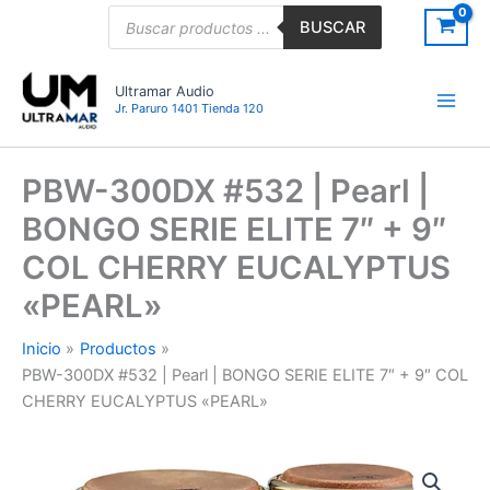
Ir
Búsqueda
BUSCAR
de
al
productos
contenido
Ultramar Audio
Jr. Paruro 1401 Tienda 120
PBW-300DX #532 | Pearl |
BONGO SERIE ELITE 7″ + 9″
COL CHERRY EUCALYPTUS
«PEARL»
Inicio
Productos
PBW-300DX #532 | Pearl | BONGO SERIE ELITE 7″ + 9″ COL
CHERRY EUCALYPTUS «PEARL»
PBW-
300DX