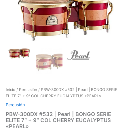
#532
|
Pearl
|
BONGO
SERIE
ELITE
7"
+
9"
COL
CHERRY
EUCALYPTUS
"PEARL"
cantidad
Inicio
/
Percusión
/ PBW-300DX #532 | Pearl | BONGO SERIE
ELITE 7″ + 9″ COL CHERRY EUCALYPTUS «PEARL»
Percusión
PBW-300DX #532 | Pearl | BONGO SERIE
ELITE 7″ + 9″ COL CHERRY EUCALYPTUS
«PEARL»