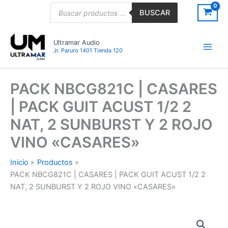
Ir
Búsqueda
BUSCAR
de
al
productos
contenido
Ultramar Audio
Jr. Paruro 1401 Tienda 120
PACK NBCG821C | CASARES
| PACK GUIT ACUST 1/2 2
NAT, 2 SUNBURST Y 2 ROJO
VINO «CASARES»
Inicio
Productos
PACK NBCG821C | CASARES | PACK GUIT ACUST 1/2 2
NAT, 2 SUNBURST Y 2 ROJO VINO «CASARES»
PACK
NBCG821C