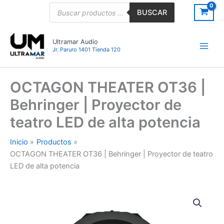
Ir
Búsqueda
BUSCAR
de
al
productos
contenido
Ultramar Audio
Jr. Paruro 1401 Tienda 120
OCTAGON THEATER OT36 |
Behringer | Proyector de
teatro LED de alta potencia
Inicio
Productos
OCTAGON THEATER OT36 | Behringer | Proyector de teatro
LED de alta potencia