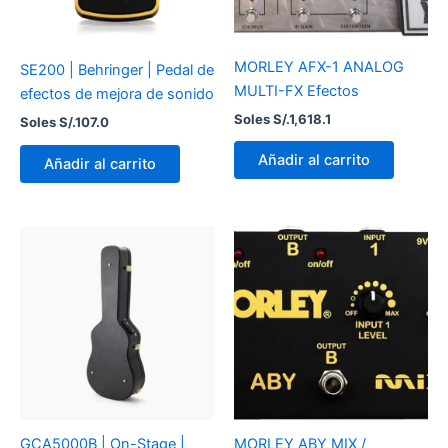
MORLEY AFX-1 ANALOG
SE200 | Behringer | Pedal de
MULTI-FX Efectos
efectos de mejora de sonido
Soles S/.
1,618.1
Soles S/.
107.0
Añadir al carrito
Añadir al carrito
GCA5000B | On-Stage |
MORLEY ABY MIX /