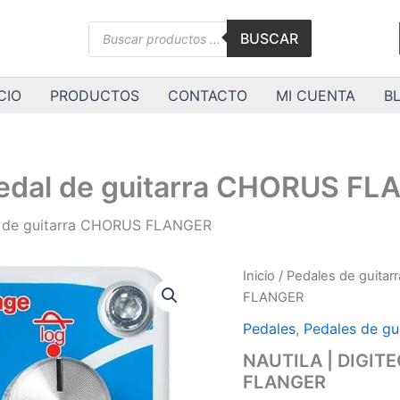
Búsqueda
BUSCAR
de
productos
CIO
PRODUCTOS
CONTACTO
MI CUENTA
B
pedal de guitarra CHORUS F
l de guitarra CHORUS FLANGER
NAUTILA
Inicio
/
Pedales de guitarr
|
FLANGER
DIGITECH
|
Pedales
,
Pedales de gu
pedal
NAUTILA | DIGITE
de
FLANGER
guitarra
CHORUS