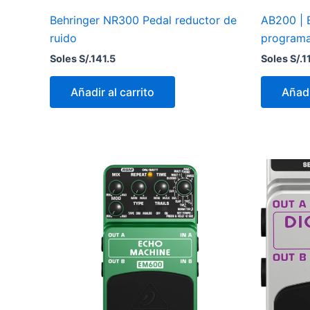
Behringer NR300 Pedal reductor de
AB200 | B
ruido
programab
Soles S/.
141.5
Soles S/.
1
Añadir al carrito
Añadi