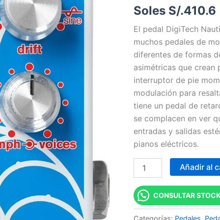
Soles S/.
410.6
FLANGER
cantidad
El pedal DigiTech Nauti
muchos pedales de mod
diferentes de formas 
asimétricas que crean 
interruptor de pie mo
modulación para resalta
tiene un pedal de retar
se complacen en ver qu
entradas y salidas esté
pianos eléctricos.
Añadir al c
CONSULTAR STOCK
Categorías:
Pedales
,
Peda