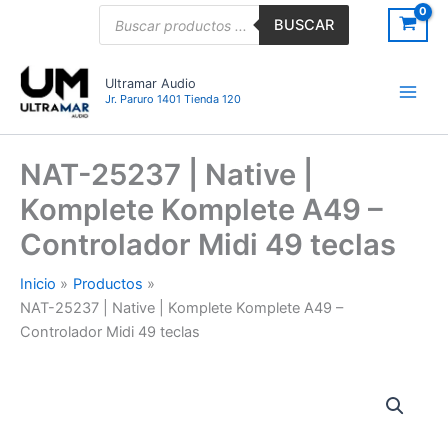
Ir
Búsqueda
BUSCAR
de
al
productos
contenido
Ultramar Audio
Jr. Paruro 1401 Tienda 120
NAT-25237 | Native |
Komplete Komplete A49 –
Controlador Midi 49 teclas
Inicio
Productos
NAT-25237 | Native | Komplete Komplete A49 –
Controlador Midi 49 teclas
NAT-
25237
|
Native