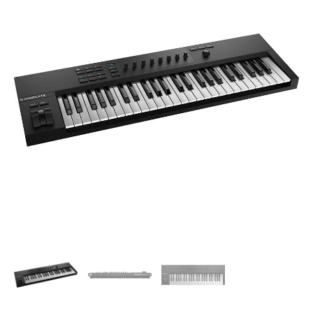
|
Komplete
Komplete
A49
-
Controlador
Midi
49
teclas
cantidad